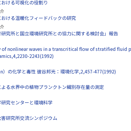
における可視化の役割り
介
における温暖化フィードバックの研究
介
害研究所と国立環境研究所との協力に関する検討会」報告
of nonlinear waves in a transcritical flow of stratified flui
namics,4,2230-2243(1992)
tin）の化学と毒性 彼谷邦光：環境化学,2,457-477(1992)
による水界中の植物プランクトン綱別存在量の測定
学研究センターと環境科学
公害研究所交流シンポジウム