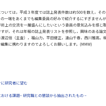
ついては，平成３年度では誌上発表件数は約500を数え，その
その一端をあくまでも編集委員の好みで紹介するにすぎません
学術上の交流を一層盛んにしたいという委員の意気込みを感じ
ですが，それは年報の誌上発表リストを参照し，興味のある論
巻は渡辺信（主査），福山力，平田健正，遠山千春，西川雅高。
編集に携わりますのでよろしくお願いします。(MMW)
けに研究者に望む
おける課題− 研究職との懇談から抽出されたもの −