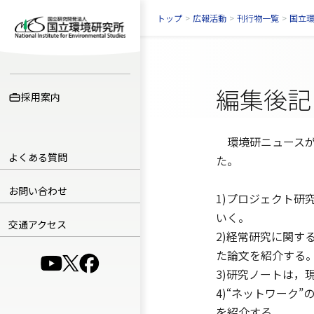
トップ
>
広報活動
>
刊行物一覧
>
国立
編集後記
採用案内
環境研ニュースが
よくある質問
た。
お問い合わせ
1)プロジェクト
いく。
交通アクセス
2)経常研究に関
た論文を紹介する
（別ウインドウで開きます）
（別ウインドウで開きます）
（別ウインドウで開きます）
3)研究ノートは
4)“ネットワーク
を紹介する。