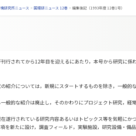
環境研究所ニュース
>
国環研ニュース 12巻
>
編集後記（1993年度 12巻1号）
刊行されてから12年目を迎えるにあたり，本号から研究に係
研究の紹介については，新規にスタートするものを除き，一般的
する一般的な紹介は廃止し，そのかわりにプロジェクト研究，経
。
，現在遂行されている研究内容あるいはトピックス等を気軽にか
”の項を新たに設け，調査フィールド，実験施設，研究設備・備