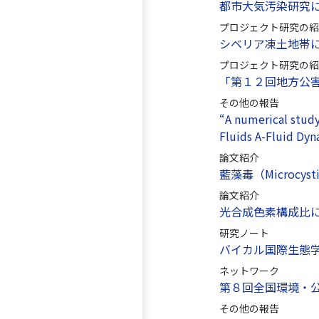
都市大気汚染研究
プロジェクト研究の紹
シベリア凍土地帯
プロジェクト研究の紹
「第１２回地方公
その他の報告
“A numerical study 
Fluids A-Fluid Dy
論文紹介
藍藻毒（Microcys
論文紹介
光合成色素構成比
研究ノート
バイカル国際生態
ネットワーク
第８回全国環境・
その他の報告