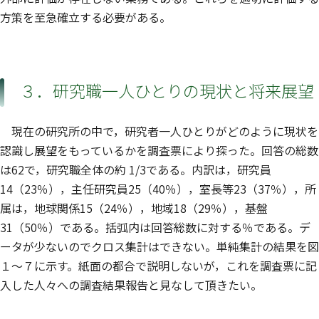
方策を至急確立する必要がある。
３．研究職一人ひとりの現状と将来展望
現在の研究所の中で，研究者一人ひとりがどのように現状を
認識し展望をもっているかを調査票により探った。回答の総数
は62で，研究職全体の約 1/3である。内訳は，研究員
14（23％），主任研究員25（40％），室長等23（37％），所
属は，地球関係15（24％），地域18（29％），基盤
31（50％）である。括弧内は回答総数に対する％である。デ
ータが少ないのでクロス集計はできない。単純集計の結果を図
１〜７に示す。紙面の都合で説明しないが，これを調査票に記
入した人々への調査結果報告と見なして頂きたい。