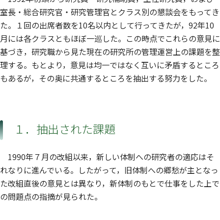
室長・総合研究官・研究管理官とクラス別の懇談会をもってき
た。１回の出席者数を10名以内として行ってきたが，92年10
月には各クラスともほぼ一巡した。この時点でこれらの意見に
基づき，研究職から見た現在の研究所の管理運営上の課題を整
理する。もとより，意見は均一ではなく互いに矛盾するところ
もあるが，その奥に共通するところを抽出する努力をした。
１．抽出された課題
1990年７月の改組以来，新しい体制への研究者の適応はそ
れなりに進んでいる。したがって，旧体制への郷愁が主となっ
た改組直後の意見とは異なり，新体制のもとで仕事をした上で
の問題点の指摘が見られた。