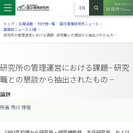
Webマガジン
EN
検索
（別ウイン
サイト内検索
トップ
>
広報活動
>
刊行物一覧
>
国立環境研究所ニュース
>
国環研ニュース 12巻
>
研究所の管理運営における課題− 研究職との懇談から抽出されたもの −
研究所の管理運営における課題− 研究
職との懇談から抽出されたもの −
論評
ンドウで開きます）
ウインドウで開きます）
別ウインドウで開きます）
所長 市川 惇信
1992年初頭から研究員・研究補助員，主任研究員，および