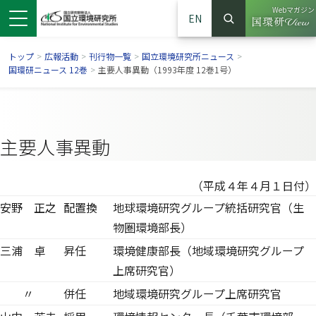
Webマガジン
EN
検索
（別ウイン
サイト内検索
トップ
>
広報活動
>
刊行物一覧
>
国立環境研究所ニュース
>
国環研ニュース 12巻
>
主要人事異動（1993年度 12巻1号）
主要人事異動
（平成４年４月１日付）
安野 正之
配置換
地球環境研究グループ統括研究官（生
物圏環境部長）
ンドウで開きます）
ウインドウで開きます）
別ウインドウで開きます）
三浦 卓
昇任
環境健康部長（地域環境研究グループ
上席研究官）
〃
併任
地域環境研究グループ上席研究官