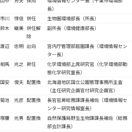
山中 芳夫
採用
環境情報センター長（千葉市環境部
長）
市川 惇信
併任
生物圏環境部長（所長）
鈴木 継美
併任解
副所長（環境健康部長）
除
渡辺 忠明
出向
宮内庁管理部庭園課長（環境情報セン
ター長）
相馬 光之
昇任
化学環境部上席研究官（化学環境部動
態化学研究室長）
国安 俊夫
配置換
北海道地区国立公園管理事務所主査
（主任研究企画官付研究企画官）
菊池 光彦
配置換
長官官房総務課課長補佐（環境情報セ
ンター研究情報室長）
塚腰 光男
配置換
自然保護局野生生物課課長補佐（総務
部会計課長）