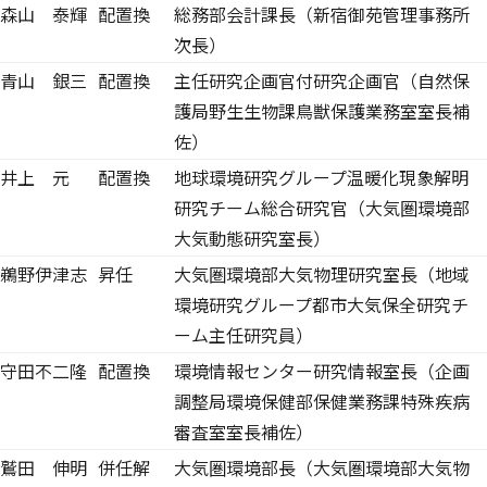
森山 泰輝
配置換
総務部会計課長（新宿御苑管理事務所
次長）
青山 銀三
配置換
主任研究企画官付研究企画官（自然保
護局野生生物課鳥獣保護業務室室長補
佐）
井上 元
配置換
地球環境研究グループ温暖化現象解明
研究チーム総合研究官（大気圏環境部
大気動態研究室長）
鵜野伊津志
昇任
大気圏環境部大気物理研究室長（地域
環境研究グループ都市大気保全研究チ
ーム主任研究員）
守田不二隆
配置換
環境情報センター研究情報室長（企画
調整局環境保健部保健業務課特殊疾病
審査室室長補佐）
鷲田 伸明
併任解
大気圏環境部長（大気圏環境部大気物