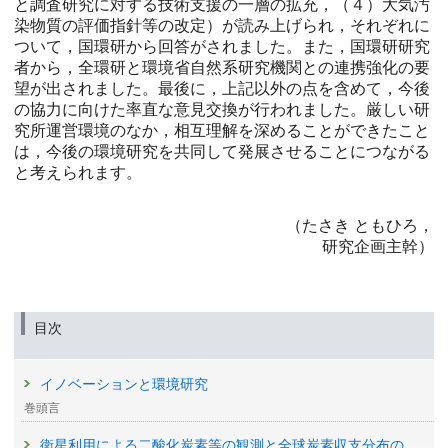
と調査研究に対する技術支援の一層の拡充，（４）大気汚
染物質の評価指針等の改定）が読み上げられ，それぞれに
ついて，国環研から回答がされました。また，国環研研究
者から，全環研と環境省自然系研究機関との連携強化の要
望が出されました。最後に，上記以外の点を含めて，今後
の協力に向けた率直な意見交換が行われました。厳しい研
究所運営環境のなか，相互理解を深めることができたこと
は，今後の環境研究を共同して発展させることにつながる
と考えられます。
（たさき ともひろ，
研究企画主幹）
目次
イノベーションと環境研究
巻頭言
衛星利用による二酸化炭素等の観測と全球炭素収支分布の