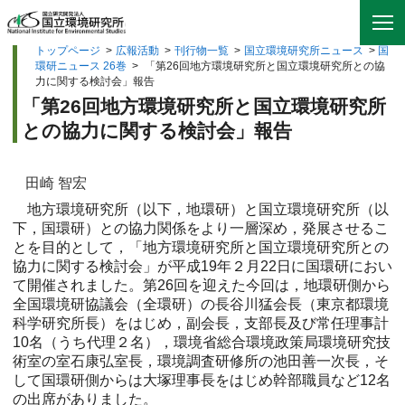
トップページ
>
広報活動
>
刊行物一覧
>
国立環境研究所ニュース
>
国
環研ニュース 26巻
>
「第26回地方環境研究所と国立環境研究所との協
力に関する検討会」報告
「第26回地方環境研究所と国立環境研究所
との協力に関する検討会」報告
田崎 智宏
地方環境研究所（以下，地環研）と国立環境研究所（以
下，国環研）との協力関係をより一層深め，発展させるこ
とを目的として，「地方環境研究所と国立環境研究所との
協力に関する検討会」が平成19年２月22日に国環研におい
て開催されました。第26回を迎えた今回は，地環研側から
全国環境研協議会（全環研）の長谷川猛会長（東京都環境
科学研究所長）をはじめ，副会長，支部長及び常任理事計
10名（うち代理２名），環境省総合環境政策局環境研究技
術室の室石康弘室長，環境調査研修所の池田善一次長，そ
して国環研側からは大塚理事長をはじめ幹部職員など12名
の出席がありました。