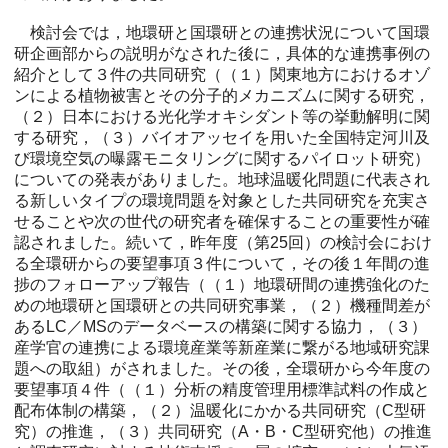
検討会では，地環研と国環研との連携状況について国環
研企画部からの説明がなされた後に，具体的な連携事例の
紹介として３件の共同研究（（１）関東地方におけるオゾ
ンによる植物被害とその分子的メカニズムに関する研究，
（２）日本における光化学オキシダント等の挙動解明に関
する研究，（３）バイオアッセイを用いた全国特定河川及
び環境空気の曝露モニタリングに関するパイロット研究）
についての発表がありました。地球温暖化問題に代表され
る新しいタイプの環境問題を対象とした共同研究を充実さ
せることや次の世代の研究者を確保することの重要性が確
認されました。続いて，昨年度（第25回）の検討会におけ
る全環研からの要望事項３件について，その後１年間の進
捗のフォローアップ報告（（１）地環研間の連携強化のた
めの地環研と国環研との共同研究事業，（２）機種間差が
あるLC／MSのデータベースの構築に関する協力，（３）
産学官の連携による環境産業等新産業に繋がる地域研究課
題への取組）がされました。その後，全環研から今年度の
要望事項４件（（１）分析の精度管理用標準試料の作成と
配布体制の構築，（２）温暖化にかかる共同研究（C型研
究）の推進，（３）共同研究（A・B・C型研究他）の推進