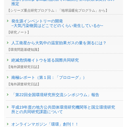
推定
【シリーズ重点研究プログラム：「地球温暖化プログラム」から】
発生源インベントリーの開発
−大気汚染物質はどこでどのくらい発生しているか−
【研究ノート】
人工衛星から大気中の温室効果ガスの量を測るには？
【環境問題基礎知識】
絶滅危惧種イトウを巡る国際共同研究
【海外調査研究日誌】
南極レポート（第１回：「プロローグ」）
【海外調査研究日誌】
「第22回全国環境研究所交流シンポジウム」報告
平成19年度の地方公共団体環境研究機関等と国立環境研究
所との共同研究課題について
オンラインマガジン「環環」創刊！！