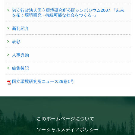
独立行政法人国立環境研究所公開シンポジウム2007 『未来
を拓く環境研究 −持続可能な社会をつくる−』
新刊紹介
表彰
人事異動
編集後記
国立環境研究所ニュース26巻1号
このホームページについて
ソーシャルメディアポリシー