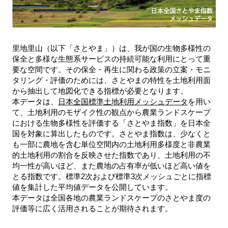
里地里山（以下「さとやま」）は、我が国の生物多様性の
保全と多様な生態系サービスの持続可能な利用にとって重
要な空間です。その保全・再生に関わる政策の立案・モニ
タリング・評価のためには、さとやまの特性を土地利用面
から抽出して地図化できる指標が必要となります。
本データは、
日本全国標準土地利用メッシュデータ
を用い
て、土地利用のモザイク性の観点から農業ランドスケープ
における生物多様性を評価する「さとやま指数」を日本全
国を対象に算出したものです。さとやま指数は、少なくと
も一部に農地を含む単位空間内の土地利用多様度と非農業
的土地利用の割合を反映させた指数であり、土地利用の不
均一性が高いほど、また農地の占有率が低いほど高い値を
とる指数です。標準2次および標準3次メッシュごとに指標
値を集計した平均値データを公開しています。
本データは全国各地の農業ランドスケープのさとやま度の
評価等に広く活用されることが期待されます。