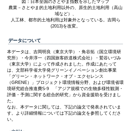
図：日本全国のさとやま指数を示したマップ
農業－さとやま的土地利用以外の、原生的土地利用（高山
域など）、
人工林、都市的土地利用は対象外となっている。吉岡ら
(2013)を改変。
データについて
本データは、吉岡明良（東京大学）・角谷拓（国立環境研
究所）・今井淳一（四国旅客鉄道株式会社）・鷲谷いづみ
（東京大学）によって作成されました。作成にあたって
は、文部科学省大学発グリーンイノベーション創出事業
「グリーン・ネットワーク・オブ・エクセレンス
（GRENE）」プロジェクト環境情報分野、および環境省環
境研究総合推進費S-9 「アジア規模での生物多様性観測・
評価・予測に関する総合的研究」から資金援助を受けまし
た。
なお、本データに関しては、下記の論文で発表されていま
す。より詳細情報については下記の論文を参照してくださ
い。