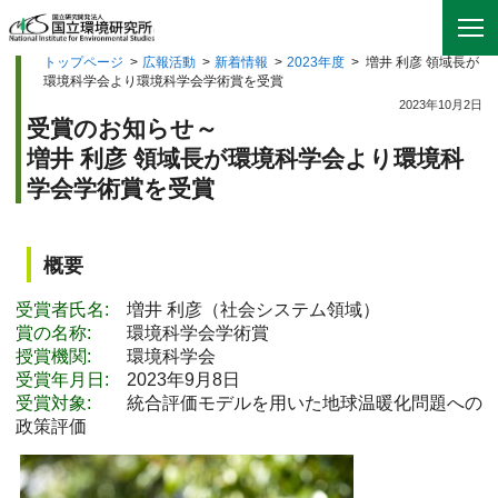
トップページ
>
広報活動
>
新着情報
>
2023年度
>
増井 利彦 領域長が
環境科学会より環境科学会学術賞を受賞
2023年10月2日
受賞のお知らせ～
増井 利彦 領域長が環境科学会より環境科
学会学術賞を受賞
概要
受賞者氏名:
増井 利彦（社会システム領域）
賞の名称:
環境科学会学術賞
授賞機関:
環境科学会
受賞年月日:
2023年9月8日
受賞対象:
統合評価モデルを用いた地球温暖化問題への
政策評価