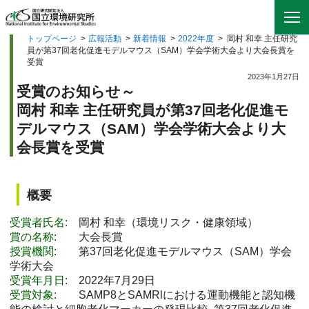
トップページ
>
広報活動
>
新着情報
>
2022年度
>
岡村 和幸 主任研究
員が第37回老化促進モデルマウス（SAM）学会学術大会より大会長賞を
受賞
2023年1月27日
受賞のお知らせ～
岡村 和幸 主任研究員が第37回老化促進モ
デルマウス（SAM）学会学術大会より大
会長賞を受賞
概要
受賞者氏名:
岡村 和幸（環境リスク・健康領域）
賞の名称:
大会長賞
授賞機関:
第37回老化促進モデルマウス（SAM）学会
学術大会
受賞年月日:
2022年7月29日
受賞対象:
SAMP8とSAMRlにおける運動機能と認知機