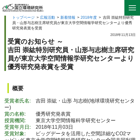
トップページ
>
広報活動
>
新着情報
>
2018年度
>
吉田 崇紘特別研究
員・山形与志樹主席研究員が東京大学空間情報学研究センターより優秀
研究発表賞を受賞
2018年11月13日
受賞のお知らせ ～
吉田 崇紘特別研究員・山形与志樹主席研究
員が東京大学空間情報学研究センターより
優秀研究発表賞を受賞
概要
受賞者氏名:
吉田 崇紘・山形 与志樹(地球環境研究センタ
ー)
賞の名称:
優秀研究発表賞
授賞機関:
東京大学空間情報科学研究センター
受賞年月日:
2018年11月03日
受賞対象:
ビッグデータを活用した空間詳細なCO2マ