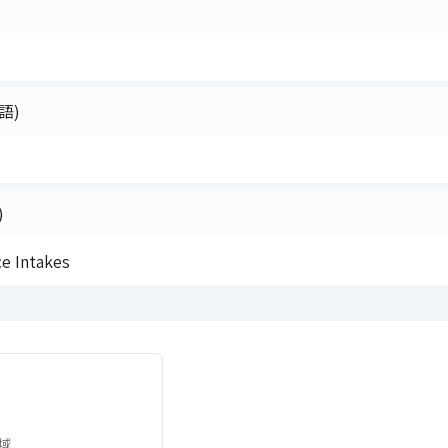
語)
)
ce Intakes
域