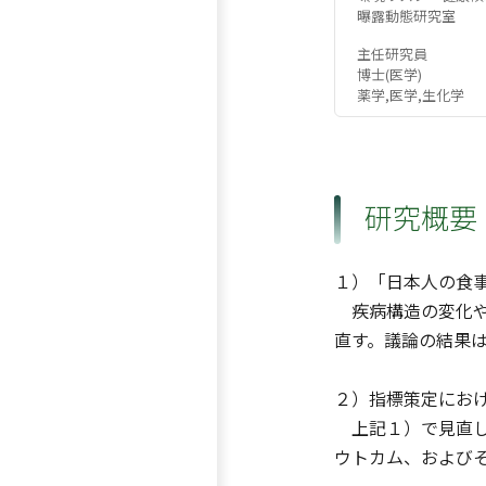
曝露動態研究室
主任研究員
博士(医学)
薬学,医学,生化学
研究概要
１）「日本人の食
疾病構造の変化や
直す。議論の結果
２）指標策定にお
上記１）で見直し
ウトカム、および