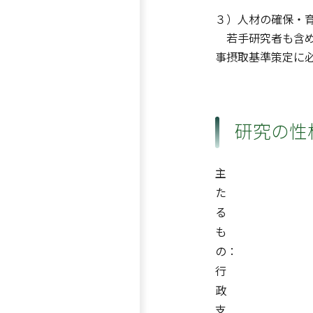
３）人材の確保・
若手研究者も含め
事摂取基準策定に
研究の性
主
た
る
も
の：
行
政
支