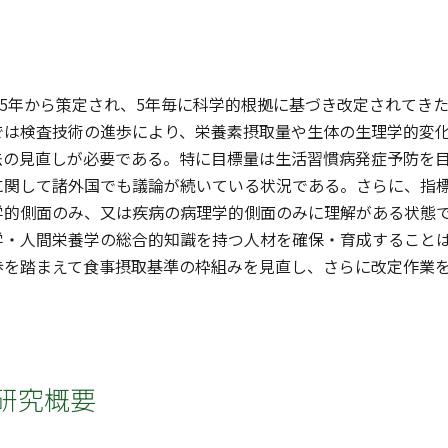
05年から策定され、5年毎に科学的根拠に基づき改定されてき
では検査技術の進歩により、栄養素摂取量や生体の生理学的変
法の見直しが必要である。特に目標量は生活習慣病発症予防を
に関して諸外国でも議論が続いている状況である。さらに、指
学的側面のみ、又は疾病の病理学的側面のみに理解がある状態
学・人間栄養学の総合的知識を持つ人材を確保・育成することは
歩を踏まえて食事摂取基準の枠組みを見直し、さらに改定作業
研究概要