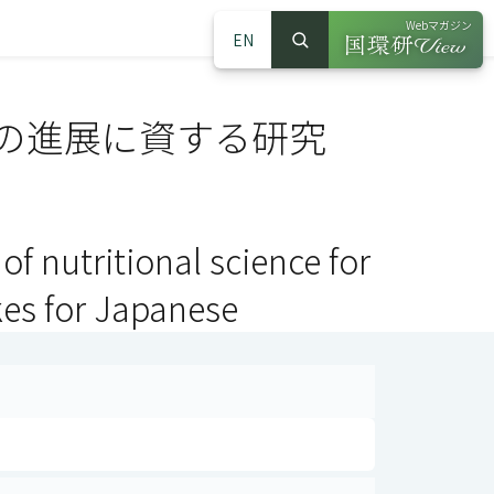
Webマガジン
EN
検索
（別ウインドウで
サイト内検索
の進展に資する研究
f nutritional science for
kes for Japanese