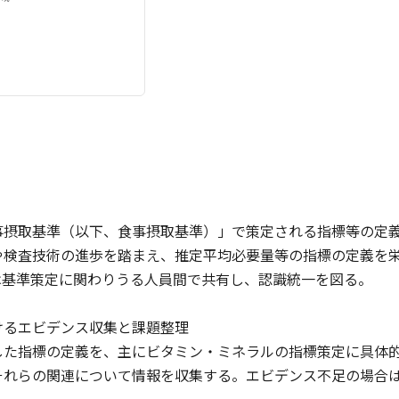
事摂取基準（以下、食事摂取基準）」で策定される指標等の定
検査技術の進歩を踏まえ、推定平均必要量等の指標の定義を栄
は基準策定に関わりうる人員間で共有し、認識統一を図る。
けるエビデンス収集と課題整理
た指標の定義を、主にビタミン・ミネラルの指標策定に具体的
それらの関連について情報を収集する。エビデンス不足の場合