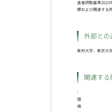
食事摂取基準202
標および関連する
外部との
東邦大学、東京大
関連する
:
環
境