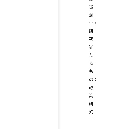
援
調
査・
研
究
従
た
る
も
の：
政
策
研
究