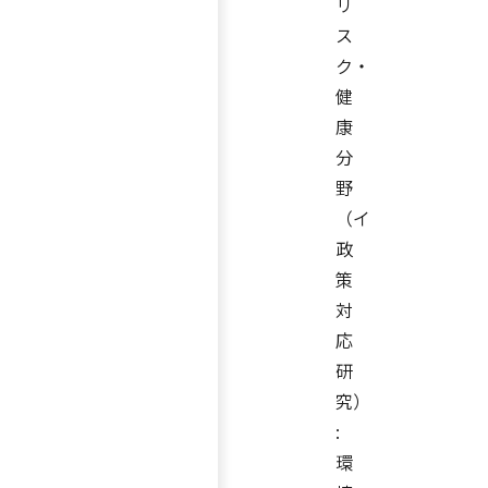
リ
ス
ク・
健
康
分
野
（イ
政
策
対
応
研
究）
:
環