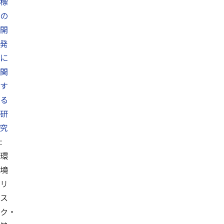
標
の
開
発
に
関
す
る
研
究
:
環
境
リ
ス
ク・