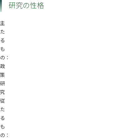
研究の性格
主
た
る
も
の：
政
策
研
究
従
た
る
も
の：