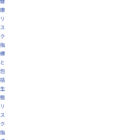
健
康
リ
ス
ク
指
標
と
包
括
生
態
リ
ス
ク
指