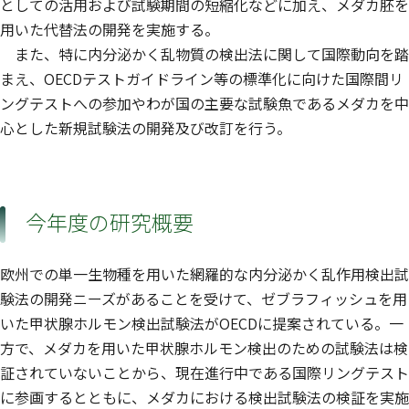
としての活用および試験期間の短縮化などに加え、メダカ胚を
用いた代替法の開発を実施する。
また、特に内分泌かく乱物質の検出法に関して国際動向を踏
まえ、OECDテストガイドライン等の標準化に向けた国際間リ
ングテストへの参加やわが国の主要な試験魚であるメダカを中
心とした新規試験法の開発及び改訂を行う。
今年度の研究概要
欧州での単一生物種を用いた網羅的な内分泌かく乱作用検出試
験法の開発ニーズがあることを受けて、ゼブラフィッシュを用
いた甲状腺ホルモン検出試験法がOECDに提案されている。一
方で、メダカを用いた甲状腺ホルモン検出のための試験法は検
証されていないことから、現在進行中である国際リングテスト
に参画するとともに、メダカにおける検出試験法の検証を実施