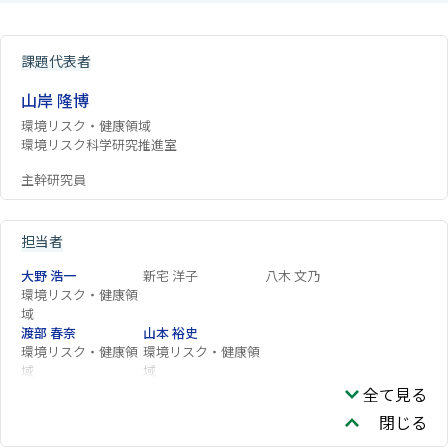
課題代表者
山岸 隆博
環境リスク・健康領域
環境リスク科学研究推進室
主幹研究員
担当者
大野 浩一
新宅 洋子
八木 文乃
環境リスク・健康領
域
渡部 春奈
山本 裕史
環境リスク・健康領
環境リスク・健康領
域
域
全て見る
閉じる