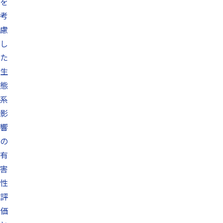
を
考
慮
し
た
生
態
系
影
響
の
有
害
性
評
価