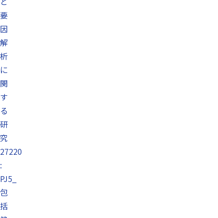
と
要
因
解
析
に
関
す
る
研
究
27220
:
PJ5_
包
括