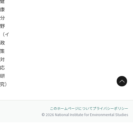
健
康
分
野
（イ
政
策
対
応
研
ページトップへ
究）
このホームページについて
プライバシーポリシー
© 2026 National Institute for Environmental Studies