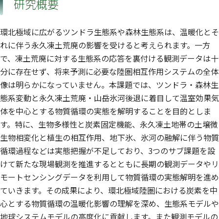
研究概要
環北極域に広がるツンドラ生態系や森林生態系は、温暖化とそ
れに伴う永久凍土荒廃の影響を受けると考えられます。一方
で、凍土荒廃に対する生態系の応答を裏付ける観測データは十
分に存在せず、将来予測に必要な陸圏相互作用システムの全体
像は明らかになっていません。本課題では、ツンドラ・森林生
態系変動と永久凍土荒廃・山岳氷河後退に着目して温室効果気
体を中心とする物質循環の実態を解明することを目的としま
す。特に、生物多様性と炭素固定機能、永久凍土地帯の土壌微
生物相変化と植生の相互作用、地下氷、氷河の融解に伴う物質
循環過程などは実態把握が不足しており、3つのサブ課題を設
けて新たな現場観測を推進するとともに長期の観測データやリ
モートセンシングデータを利用して物質循環の実態解明を進め
ていきます。その成果により、環北極域陸圏における炭素を中
心とする物質循環の温暖化影響の理解を深め、生態系モデルや
地球システムモデルの高度化に貢献します。また観測モデルの