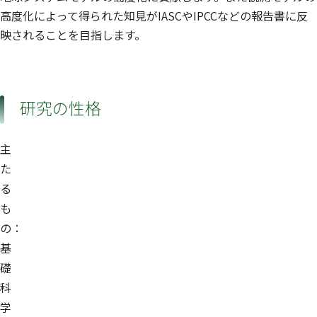
高度化によって得られた知見がIASCやIPCCなどの報告書に反
映されることを目指します。
研究の性格
主
た
る
も
の：
基
礎
科
学