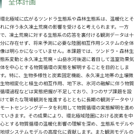
全体計画
環北極域に広がるツンドラ生態系や森林生態系は、温暖化とそ
れに伴う永久凍土荒廃の影響を受けると考えられます。一方
で、凍土荒廃に対する生態系の応答を裏付ける観測データは十
分に存在せず、将来予測に必要な陸圏相互作用システムの全体
像は明らかになっていません。本課題では、ツンドラ・森林生
態系変動と永久凍土荒廃・山岳氷河後退に着目して温室効果気
体を中心とする物質循環の実態を解明することを目的としま
す。特に、生物多様性と炭素固定機能、永久凍土地帯の土壌微
生物相変化と植生の相互作用、地下氷、氷河の融解に伴う物質
循環過程などは実態把握が不足しており、3つのサブ課題を設
けて新たな現場観測を推進するとともに長期の観測データやリ
モートセンシングデータを利用して物質循環の実態解明を進め
ていきます。その成果により、環北極域陸圏における炭素を中
心とする物質循環の温暖化影響の理解を深め、生態系モデルや
地球システムモデルの高度化に貢献します。また観測モデルの