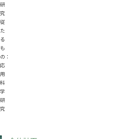
研
究
従
た
る
も
の：
応
用
科
学
研
究