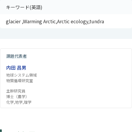
キーワード(英語)
glacier ,Warming Arctic,Arctic ecology,tundra
課題代表者
内田 昌男
地球システム領域
物質循環研究室
主幹研究員
博士（農学）
化学,地学,理学