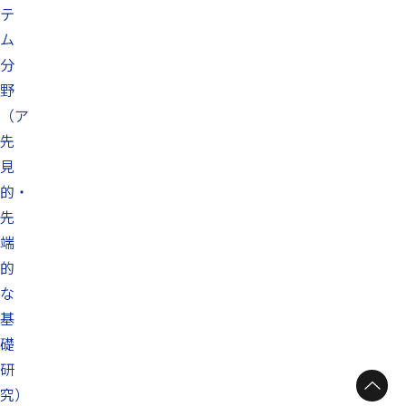
テ
ム
分
野
（ア
先
見
的・
先
端
的
な
基
礎
研
究）