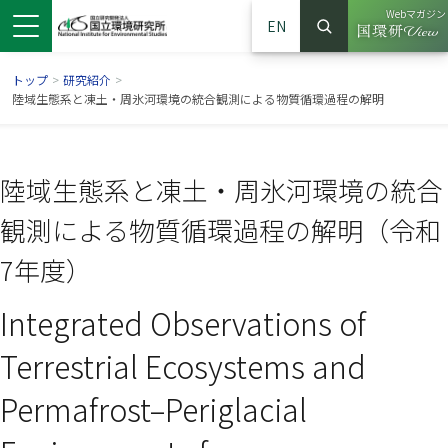
Webマガジン
EN
検索
（別ウイン
サイト内検索
トップ
>
研究紹介
>
陸域生態系と凍土・周氷河環境の統合観測による物質循環過程の解明
陸域生態系と凍土・周氷河環境の統合
観測による物質循環過程の解明（令和
7年度）
Integrated Observations of
ンドウで開きます）
ウインドウで開きます）
別ウインドウで開きます）
Terrestrial Ecosystems and
Permafrost–Periglacial