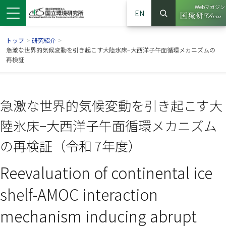
Webマガジン
EN
検索
（別ウイン
サイト内検索
トップ
>
研究紹介
>
急激な世界的気候変動を引き起こす大陸氷床−大西洋子午面循環メカニズムの
再検証
急激な世界的気候変動を引き起こす大
陸氷床−大西洋子午面循環メカニズム
の再検証（令和 7年度）
Reevaluation of continental ice
ンドウで開きます）
ウインドウで開きます）
別ウインドウで開きます）
shelf-AMOC interaction
mechanism inducing abrupt