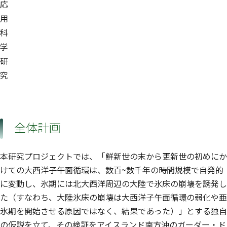
応
用
科
学
研
究
全体計画
本研究プロジェクトでは、「鮮新世の末から更新世の初めにか
けての大西洋子午面循環は、数百~数千年の時間規模で自発的
に変動し、氷期には北大西洋周辺の大陸で氷床の崩壊を誘発し
た（すなわち、大陸氷床の崩壊は大西洋子午面循環の弱化や亜
氷期を開始させる原因ではなく、結果であった）」とする独自
の仮説を立て、その検証をアイスランド南方沖のガーダー・ド