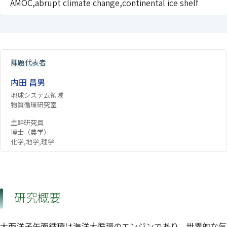
AMOC,abrupt climate change,continental ice shelf
課題代表者
内田 昌男
地球システム領域
物質循環研究室
主幹研究員
博士（農学）
化学,地学,理学
研究概要
大西洋子午面循環は海洋大循環のエンジンであり、世界的な気