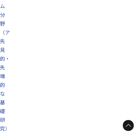
ム
分
野
（ア
先
見
的・
先
端
的
な
基
礎
研
ページトップへ
究）