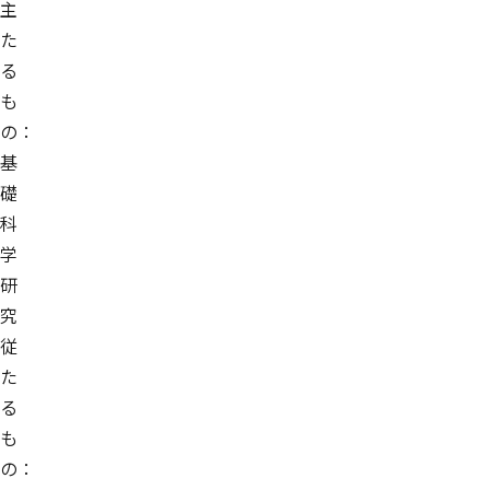
主
た
る
も
の：
基
礎
科
学
研
究
従
た
る
も
の：