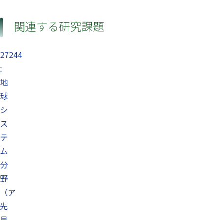
関連する研究課題
27244
:
地
球
シ
ス
テ
ム
分
野
（ア
先
見