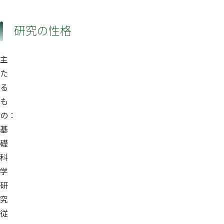
研究の性格
主
た
る
も
の：
基
礎
科
学
研
究
従