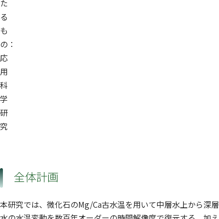
た
る
も
の：
応
用
科
学
研
究
全体計画
本研究では、微化石のMg/Ca古水温を用いて中層水上から深層
水の水温変動を数百年オーダーの時間解像度で復元する。加え