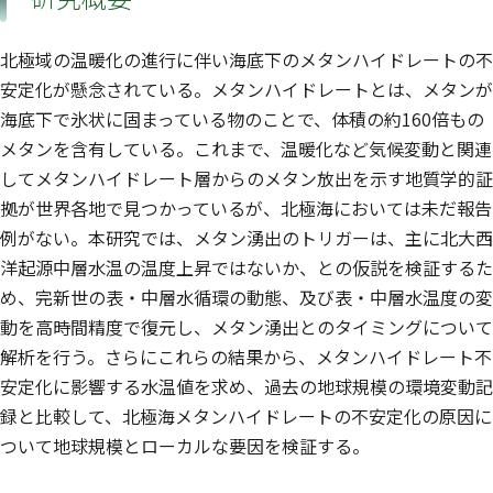
北極域の温暖化の進行に伴い海底下のメタンハイドレートの不
安定化が懸念されている。メタンハイドレートとは、メタンが
海底下で氷状に固まっている物のことで、体積の約160倍もの
メタンを含有している。これまで、温暖化など気候変動と関連
してメタンハイドレート層からのメタン放出を示す地質学的証
拠が世界各地で見つかっているが、北極海においては未だ報告
例がない。本研究では、メタン湧出のトリガーは、主に北大西
洋起源中層水温の温度上昇ではないか、との仮説を検証するた
め、完新世の表・中層水循環の動態、及び表・中層水温度の変
動を高時間精度で復元し、メタン湧出とのタイミングについて
解析を行う。さらにこれらの結果から、メタンハイドレート不
安定化に影響する水温値を求め、過去の地球規模の環境変動記
録と比較して、北極海メタンハイドレートの不安定化の原因に
ついて地球規模とローカルな要因を検証する。