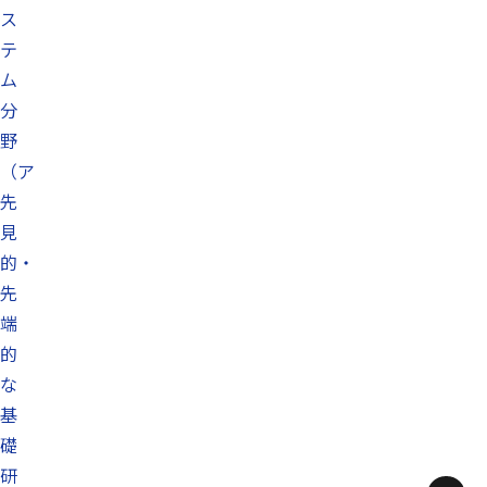
ス
テ
ム
分
野
（ア
先
見
的・
先
端
的
な
基
礎
研