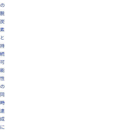
の
脱
炭
素
と
持
続
可
能
性
の
同
時
達
成
に