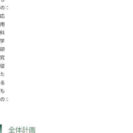
の：
応
用
科
学
研
究
従
た
る
も
の：
全体計画