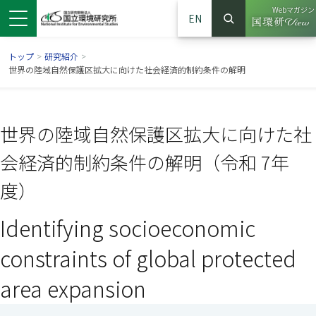
Webマガジン
EN
検索
（別ウイン
サイト内検索
トップ
>
研究紹介
>
世界の陸域自然保護区拡大に向けた社会経済的制約条件の解明
世界の陸域自然保護区拡大に向けた社
会経済的制約条件の解明（令和 7年
度）
Identifying socioeconomic
ンドウで開きます）
ウインドウで開きます）
別ウインドウで開きます）
constraints of global protected
area expansion