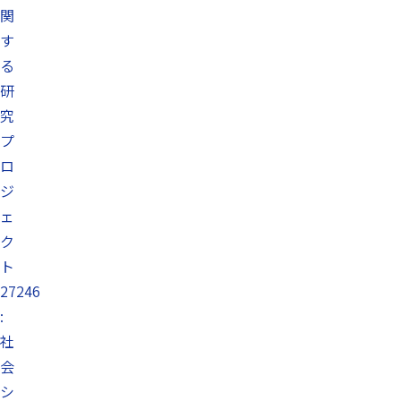
関
す
る
研
究
プ
ロ
ジ
ェ
ク
ト
27246
:
社
会
シ