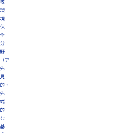
域
環
境
保
全
分
野
（ア
先
見
的・
先
端
的
な
基