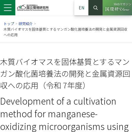
Webマガジン
EN
検索
（別ウイン
サイト内検索
トップ
>
研究紹介
>
木質バイオマスを固体基質とするマンガン酸化菌培養法の開発と金属資源回収
への応用
木質バイオマスを固体基質とするマン
ガン酸化菌培養法の開発と金属資源回
収への応用（令和 7年度）
Development of a cultivation
ンドウで開きます）
ウインドウで開きます）
別ウインドウで開きます）
method for manganese-
oxidizing microorganisms using