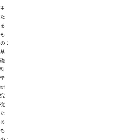
主
た
る
も
の：
基
礎
科
学
研
究
従
た
る
も
の：