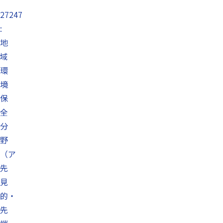
27247
:
地
域
環
境
保
全
分
野
（ア
先
見
的・
先