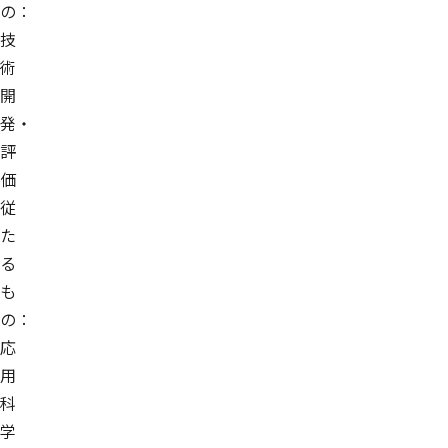
の：
技
術
開
発・
評
価
従
た
る
も
の：
応
用
科
学