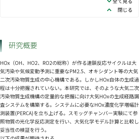
全て見る
閉じる
研究概要
HOx（OH、HO2、RO2の総称）が作る連鎖反応サイクルは大
気汚染や気候変動予測に重要なPM2.5、オキシダント等の大気
二次汚染物質生成の中心機構である。しかしHOx自体の生成過
程は十分把握されていない。本研究では、そのような大気二次
汚染物質生成機構の定量的な把握に向け大気HOxの生成経路調
査システムを構築する。システムに必要なHOx濃度化学増幅計
測装置(PERCA)を立ち上げる。スモッグチャンバー実験にて参
照物質の光化学反応測定を行い、大気化学モデル計算と比較し
妥当性の検証を行う。
以下の成果が期待される。