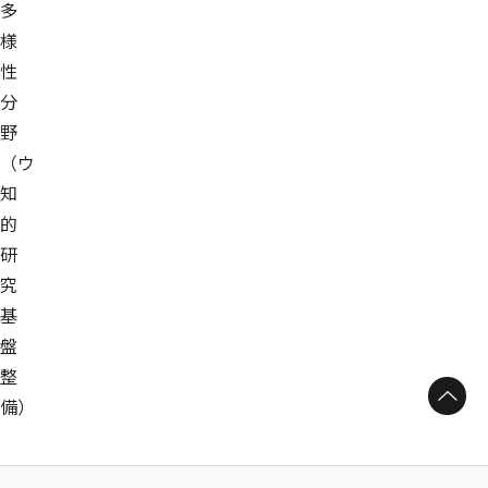
多
様
性
分
野
（ウ
知
的
研
究
基
盤
整
ページトップへ
備）