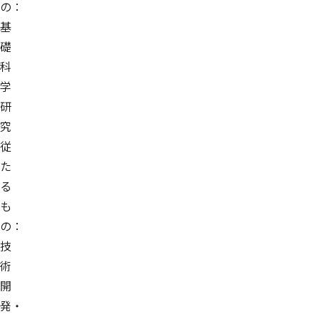
の：
基
礎
科
学
研
究
従
た
る
も
の：
技
術
開
発・