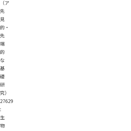
（ア
先
見
的・
先
端
的
な
基
礎
研
究）
27629
:
生
物