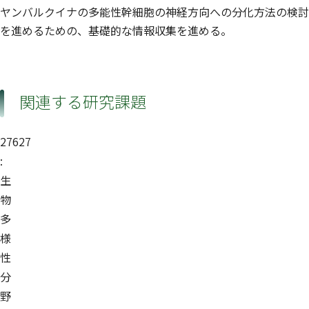
ヤンバルクイナの多能性幹細胞の神経方向への分化方法の検討
を進めるための、基礎的な情報収集を進める。
関連する研究課題
27627
:
生
物
多
様
性
分
野