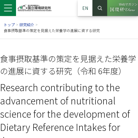
Webマガジン
EN
検索
（別ウイン
サイト内検索
トップ
>
研究紹介
>
食事摂取基準の策定を見据えた栄養学の進展に資する研究
食事摂取基準の策定を見据えた栄養学
の進展に資する研究（令和 6年度）
Research contributing to the
advancement of nutritional
ンドウで開きます）
ウインドウで開きます）
別ウインドウで開きます）
science for the development of
Dietary Reference Intakes for