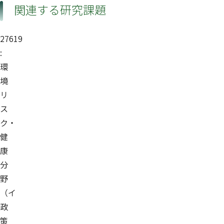
関連する研究課題
27619
:
環
境
リ
ス
ク・
健
康
分
野
（イ
政
策