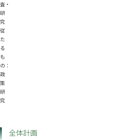
査・
研
究
従
た
る
も
の：
政
策
研
究
全体計画