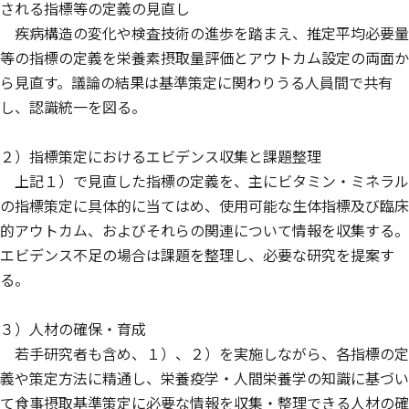
される指標等の定義の見直し
疾病構造の変化や検査技術の進歩を踏まえ、推定平均必要量
等の指標の定義を栄養素摂取量評価とアウトカム設定の両面か
ら見直す。議論の結果は基準策定に関わりうる人員間で共有
し、認識統一を図る。
２）指標策定におけるエビデンス収集と課題整理
上記１）で見直した指標の定義を、主にビタミン・ミネラル
の指標策定に具体的に当てはめ、使用可能な生体指標及び臨床
的アウトカム、およびそれらの関連について情報を収集する。
エビデンス不足の場合は課題を整理し、必要な研究を提案す
る。
３）人材の確保・育成
若手研究者も含め、１）、２）を実施しながら、各指標の定
義や策定方法に精通し、栄養疫学・人間栄養学の知識に基づい
て食事摂取基準策定に必要な情報を収集・整理できる人材の確