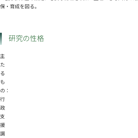
保・育成を図る。
研究の性格
主
た
る
も
の：
行
政
支
援
調