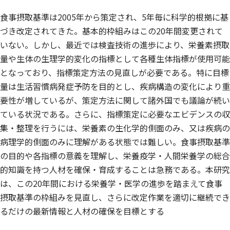
食事摂取基準は2005年から策定され、5年毎に科学的根拠に基
づき改定されてきた。基本的枠組みはこの20年間変更されて
いない。しかし、最近では検査技術の進歩により、栄養素摂取
量や生体の生理学的変化の指標として各種生体指標が使用可能
となっており、指標策定方法の見直しが必要である。特に目標
量は生活習慣病発症予防を目的とし、疾病構造の変化により重
要性が増しているが、策定方法に関して諸外国でも議論が続い
ている状況である。さらに、指標策定に必要なエビデンスの収
集・整理を行うには、栄養素の生化学的側面のみ、又は疾病の
病理学的側面のみに理解がある状態では難しい。食事摂取基準
の目的や各指標の意義を理解し、栄養疫学・人間栄養学の総合
的知識を持つ人材を確保・育成することは急務である。本研究
は、この20年間における栄養学・医学の進歩を踏まえて食事
摂取基準の枠組みを見直し、さらに改定作業を適切に継続でき
るだけの最新情報と人材の確保を目標とする