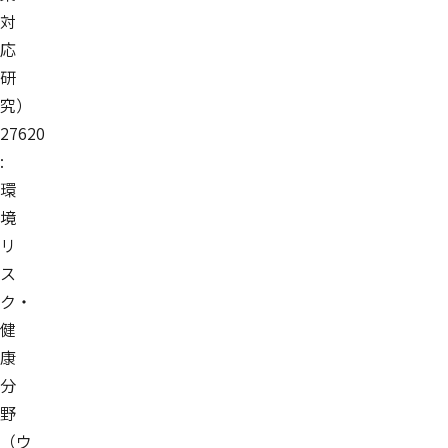
対
応
研
究）
27620
:
環
境
リ
ス
ク・
健
康
分
野
（ウ