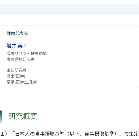
課題代表者
岩井 美幸
環境リスク・健康領域
曝露動態研究室
主任研究員
博士(医学)
薬学,医学,生化学
研究概要
１）「日本人の食事摂取基準（以下、食事摂取基準）」で策定