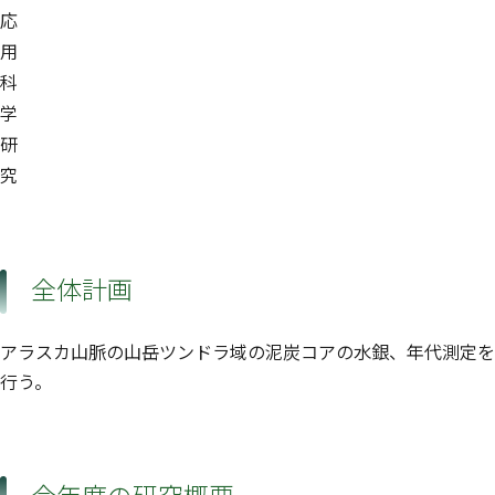
応
用
科
学
研
究
全体計画
アラスカ山脈の山岳ツンドラ域の泥炭コアの水銀、年代測定を
行う。