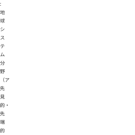
:
地
球
シ
ス
テ
ム
分
野
（ア
先
見
的・
先
端
的