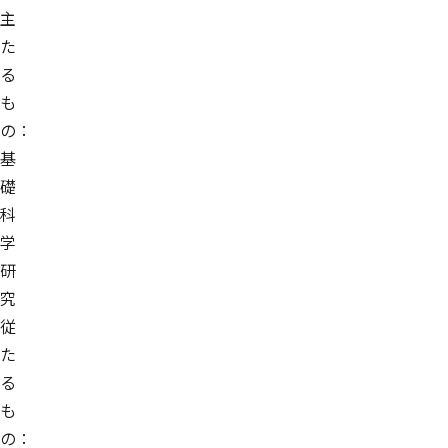
主
た
る
も
の：
基
礎
科
学
研
究
従
た
る
も
の：