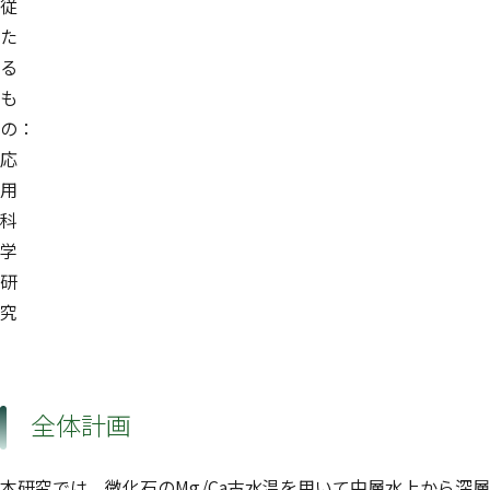
従
た
る
も
の：
応
用
科
学
研
究
全体計画
本研究では、微化石のMg/Ca古水温を用いて中層水上から深層