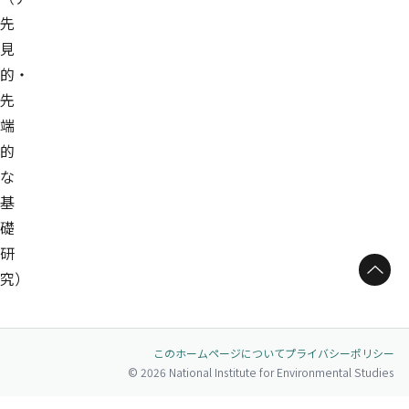
先
見
的・
先
端
的
な
基
礎
研
ページトップへ
究）
このホームページについて
プライバシーポリシー
© 2026 National Institute for Environmental Studies