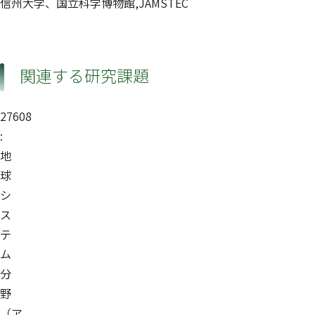
信州大学、国立科学博物館,JAMSTEC
関連する研究課題
27608
:
地
球
シ
ス
テ
ム
分
野
（ア