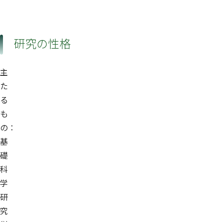
研究の性格
主
た
る
も
の：
基
礎
科
学
研
究