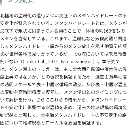
北極域の温暖化の進行に伴い海底下のメタンハイドレートの不
安定化が懸念されている。メタンハイドレートとは、メタンが
海底下で氷状に固まっている物のことで、体積の約160倍もの
メタンを含有している。これまで、温暖化など気候変動と関連
してメタンハイドレート層からのメタン放出を示す地質学的証
拠が世界各地で見つかっているが、北極海においては未だ報告
例がない（Cook et al., 2011, Paleoceanogra.）。本研究で
は、メタン湧出のトリガーは、主に北大西洋起源中層水温の温
度上昇ではないか、との仮説を検証するため、過去１万年程度
の時間スケールで表・中層水循環の動態、及び表・中層水温度
の変動を高時間精度で復元し、メタン湧出とのタイミングにつ
いて解析を行う。さらにこれらの結果から、メタンハイドレー
ト不安定化に影響する水温値を求め、過去の地球規模の環境変
動記録と比較して、北極海メタンハイドレートの不安定化の原
因について地球規模とローカルな要因を検証する。