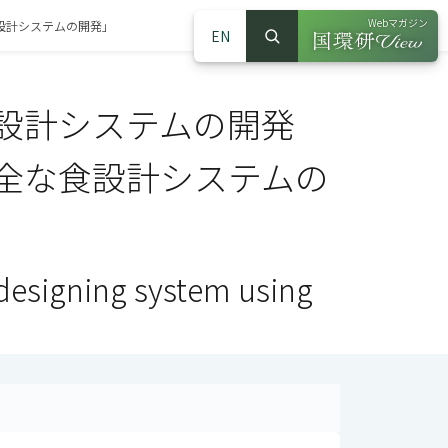
Webマガジン
設計システムの開発」
EN
検索
（別ウインドウで
サイト内検索
設計システムの開発
全な食設計システムの
designing system using