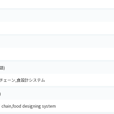
語)
チェーン,食設計システム
)
 chain,food designing system