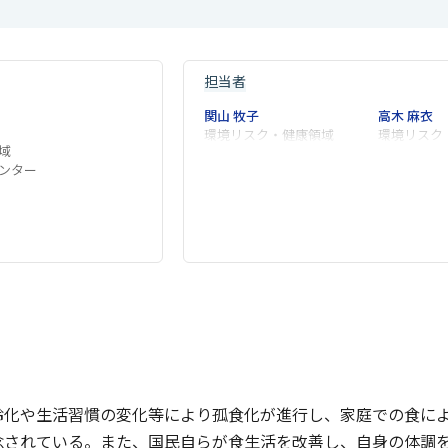
担当者
関山 牧子
高木 麻衣
環境リスク・健康領域
環境リスク
域
ンター
齢化や生活習慣の変化等により孤食化が進行し、家庭での食に
念されている。また、国民自らが食生活を改善し、自身の体調