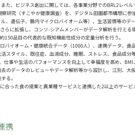
また、ビジネス創出に関しては、各事業分野でのBRL2レベ
0人の観察研究（すこやか健康調査）を、デジタル田園都市構想に
タル、遺伝子、腸内マイクロバイオーム等）、生活習慣等のデ
をさらに拡張し、コンソ-シアムメンバーがデータ解析を行える
る約150品目の代表的な既知機能性成分の定量分析を行う。
クロバイオーム・健康統合データ（1000人）、連携データ、
生活スタイル、既往症、血液成分、睡眠、ストレス、食品成分
対象に、仕事や生活のパフォーマンスを向上して幸福度を高め、B
去のデータのレビューやデータ解析等から設計し、江別、大阪、
施する。
慣に合った食の提案と異業種サービスと連携した2以上のサー
連携