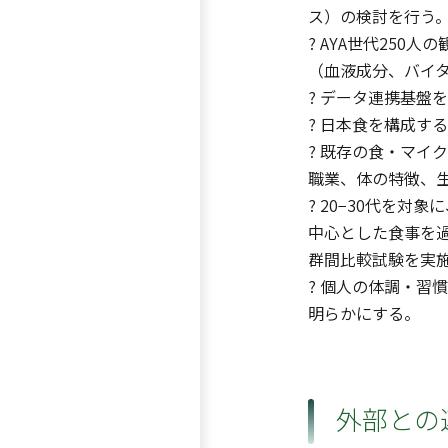
ス）の検討を行う。
? AYA世代25
（血液成分、バイ
? データ連携基盤
? 日本食を構成す
? 既存の食・マイ
職業、体の特徴、
? 20−30代を
中心とした食事を過
群間比較試験を実
? 個人の体調・習
明らかにする。
外部との