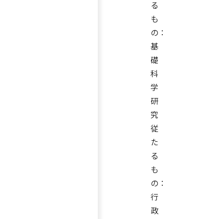
る
も
の：
基
礎
科
学
研
究
従
た
る
も
の：
行
政