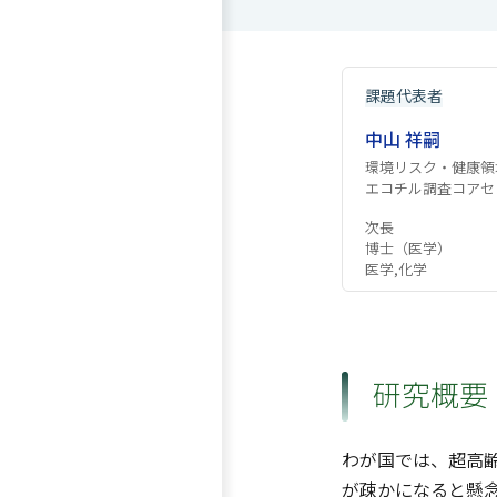
課題代表者
中山 祥嗣
環境リスク・健康領
エコチル調査コアセ
次長
博士（医学）
医学,化学
研究概要
わが国では、超高
が疎かになると懸