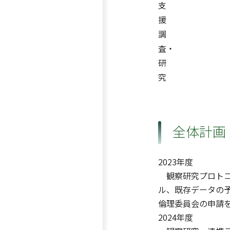
支
援
調
査・
研
究
全体計画
2023年度
観察研究プロトコ
ル、既存データの
倫理委員会の申請
2024年度