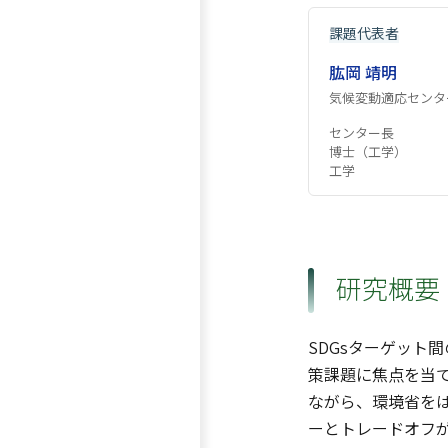
課題代表者
肱岡 靖明
気候変動適応センタ
センター長
博士（工学）
工学
研究概要
SDGsターゲッ
策課題に焦点を当
ながら、環境省を
ーとトレードオフ