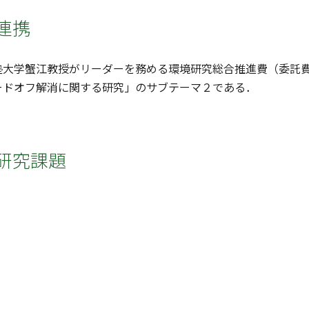
連携
大学蟹江教授がリーダーを務める環境研究総合推進費（委託費）「
ードオフ解消に関する研究」のサブテーマ２である．
研究課題