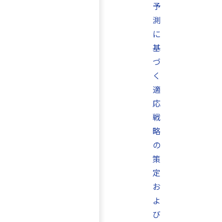
予
測
に
基
づ
く
適
応
戦
略
の
策
定
お
よ
び