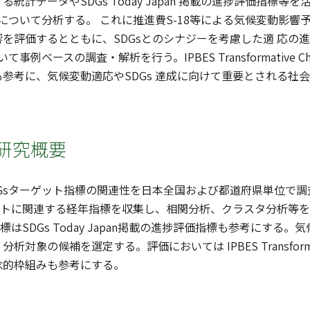
統計データやSDGs Today Japan 掲載の進捗評価指標
連について分析する。 これに推進費S-18等による気候変動影響
を評価するとともに、SDGsとのシナジーを考慮した適 応の
て事例ベースの調査・解析を行う。IPBES Transformative C
参考に、気候変動適応やSDGs 達成に向けて重要とされる社
研究概要
DGsターゲット指標の関連性を日本全国および都道府県単位で
ゲットに関連する経年指標を収集し、相関分析、クラスタ分析等
指標はSDGs Today Japan掲載の進捗評価指標も参考にす
対象の候補を選定する。評価においては IPBES Transformativ
念的枠組みも参考にする。