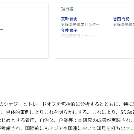
担当者
真砂 佳史
吉田 有紀
気候変動適応センター
気候変動適
ー
今井 葉子
気候変動適応センター
ト間のシナジーとトレードオフを包括的に分析するとともに、特
て、具体的事例によりこれを明らかにする。これにより、SDG
はじめとする省庁、自治体、企業等で本研究の成果が実装され、
が考慮され、国際的にもアジアや国連において知見を打ち出す