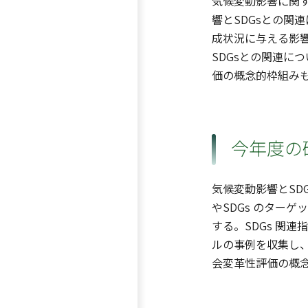
気候変動影響に関する
響とSDGsとの関
成状況に与える影響
SDGsとの関連につい
価の概念的枠組みも
今年度の
気候変動影響とS
やSDGs のター
する。SDGs 関連
ルの事例を収集し、分析
会変革性評価の概