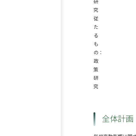
研
究
従
た
る
も
の：
政
策
研
究
全体計画