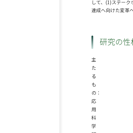
して、(1)ステー
達成へ向けた変革へ
研究の性
主
た
る
も
の：
応
用
科
学