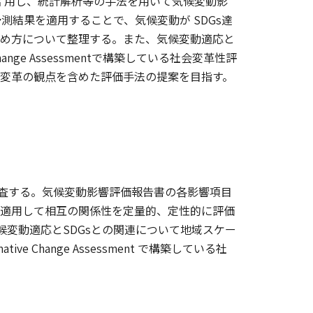
等を活 用し、統計解析等の手法を用いて気候変動影
予測結果を適用することで、気候変動が SDGs達
進め方について整理する。また、気候変動適応と
hange Assessmentで構築している社会変革性評
会変革の観点を含めた評価手法の提案を目指す。
調査する。気候変動影響評価報告書の各影響項目
を適用して相互の関係性を定量的、定性的に評価
る。気候変動適応とSDGsとの関連について地域スケー
e Change Assessment で構築している社