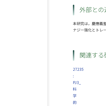
外部との
本研究は，慶應義塾
ナジー強化とトレ
関連する
27235
:
PJ3_
科
学
的