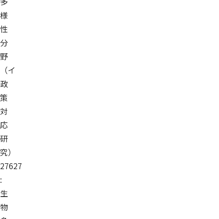
多
様
性
分
野
（イ
政
策
対
応
研
究）
27627
:
生
物