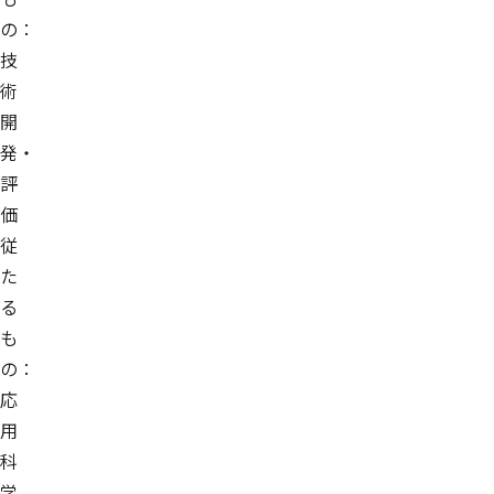
の：
技
術
開
発・
評
価
従
た
る
も
の：
応
用
科
学