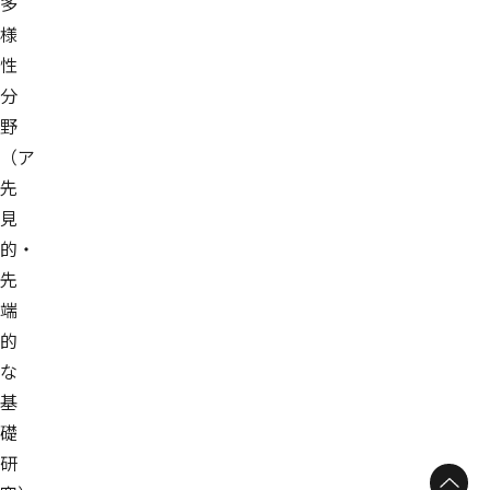
多
様
性
分
野
（ア
先
見
的・
先
端
的
な
基
礎
研