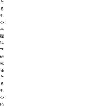
た
る
も
の：
基
礎
科
学
研
究
従
た
る
も
の：
応