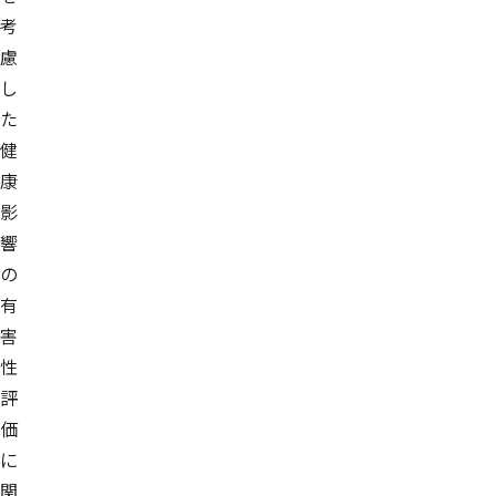
考
慮
し
た
健
康
影
響
の
有
害
性
評
価
に
関