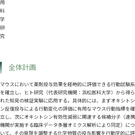
用
科
学
研
究
全体計画
マウスにおいて薬剤投与効果を経時的に評価できる行動試験系
を確立し、ヒト研究（代表研究機関：浜松医科大学）から得ら
れた知見の検証実験に応用する。具体的には、まずオキシトシ
ン反復投与による行動変化の評価に有用なマウス行動指標を確
立し、次にオキシトシン有効性減弱に関連する候補分子（連携
機関が実施する臨床データ多層オミクス解析により同定）につ
いて、その発現を調整する化学物質の投与影響を行動学的に評