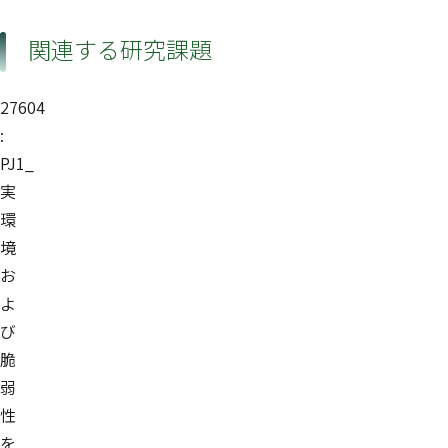
関連する研究課題
27604
:
PJ1_
実
環
境
お
よ
び
脆
弱
性
を