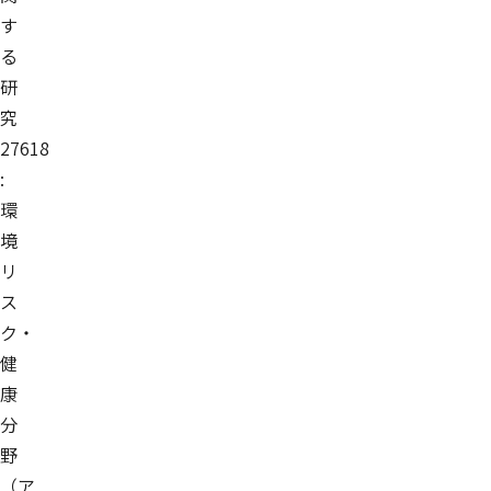
す
る
研
究
27618
:
環
境
リ
ス
ク・
健
康
分
野
（ア