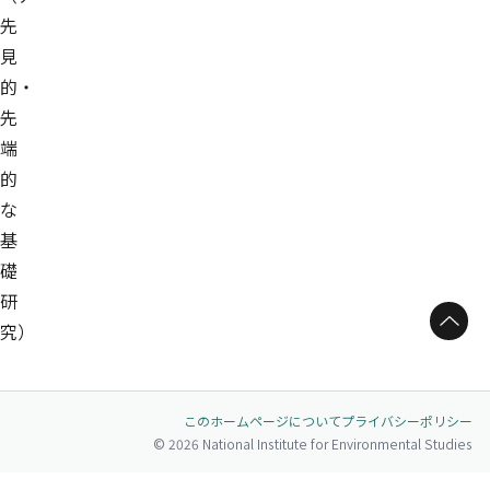
先
見
的・
先
端
的
な
基
礎
研
ページトップへ
究）
このホームページについて
プライバシーポリシー
© 2026 National Institute for Environmental Studies