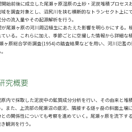
管理開始前後に成立した尾瀬ヶ原湿原の土砂・泥炭堆積プロセ
流域を調査対象とし、沼尻川を挟む横断的なトランセクト上に
成分の流入量やその起源解析を行う。
管理が尾瀬ヶ原の河川周辺植生にあたえた影響を明らかにする。
れている。これらに加え、季節ごとに空撮した情報から詳細な
瀬ヶ原総合学術調査(1954)の踏査結果などを用い、河川氾
る。
研究概要
湿原内で採取した泥炭中の鉱質成分分析を行い、その由来と堆
う。また、上流部の尾瀬沼の底泥、隣接する燧ヶ岳の斜面土壌
分との関係性についても考察を進めていく。尾瀬ヶ原を流下す
続き観測を行う。