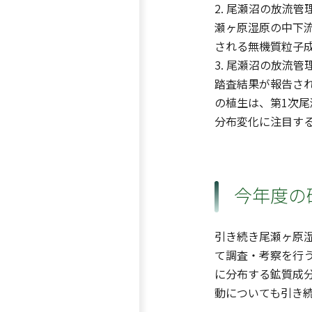
2. 尾瀬沼の放流
瀬ヶ原湿原の中下
される無機質粒子
3. 尾瀬沼の放流
踏査結果が報告さ
の植生は、第1次尾
分布変化に注目す
今年度の
引き続き尾瀬ヶ原
て調査・考察を行
に分布する鉱質成
動についても引き