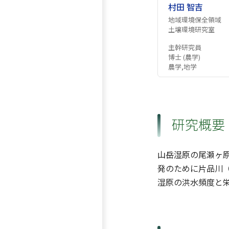
村田 智吉
地域環境保全領域
土壌環境研究室
主幹研究員
博士 (農学)
農学,地学
研究概要
山岳湿原の尾瀬ヶ原
発のために片品川
湿原の洪水頻度と