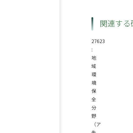
関連する
27623
:
地
域
環
境
保
全
分
野
（ア
先