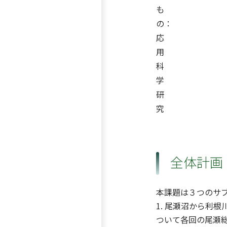
も
の：
応
用
科
学
研
究
全体計画
本課題は３つのサ
1. 尾瀬沼から利
ついて各回の尾瀬総