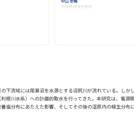
中山 忠暢
地域環境保全領域
の下流域には尾瀬沼を水源とする沼尻川が流れている。しかし
（利根川水系）への計画的取水を行ってきた。本研究は、電源
栄養塩分布にあたえた影響、そしてその後の湿原内の植生分布