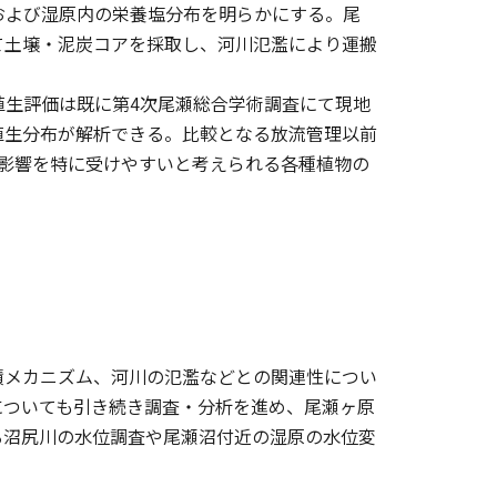
スおよび湿原内の栄養塩分布を明らかにする。尾
て土壌・泥炭コアを採取し、河川氾濫により運搬
植生評価は既に第4次尾瀬総合学術調査にて現地
植生分布が解析できる。比較となる放流管理以前
濫の影響を特に受けやすいと考えられる各種植物の
積メカニズム、河川の氾濫などとの関連性につい
についても引き続き調査・分析を進め、尾瀬ヶ原
る沼尻川の水位調査や尾瀬沼付近の湿原の水位変