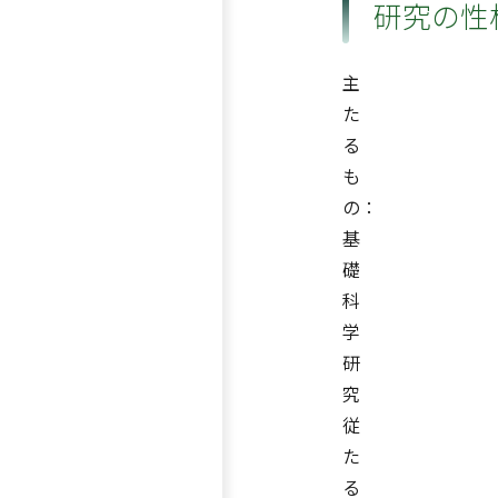
研究の性
主
た
る
も
の：
基
礎
科
学
研
究
従
た
る