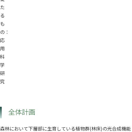
た
る
も
の：
応
用
科
学
研
究
全体計画
森林において下層部に生育している植物群(林床)の光合成機能