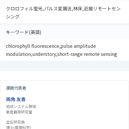
クロロフィル蛍光,パルス変調法,林床,近接リモートセン
シング
キーワード(英語)
chlorophyll fluorescence,pulse amplitude
modulation,understory,short-range remote sensing
課題代表者
両角 友喜
地球システム領域
衛星観測研究室
主任研究員
博士(環境科学)