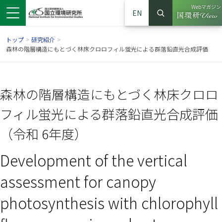
Webマガジン
EN
検索
（別ウイン
サイト内検索
トップ
>
研究紹介
>
森林の階層構造にもとづく林床クロロフィル蛍光による群落鉛直光合成評価
森林の階層構造にもとづく林床クロロ
フィル蛍光による群落鉛直光合成評価
（令和 6年度）
Development of the vertical
ンドウで開きます）
ウインドウで開きます）
別ウインドウで開きます）
assessment for canopy
photosynthesis with chlorophyll