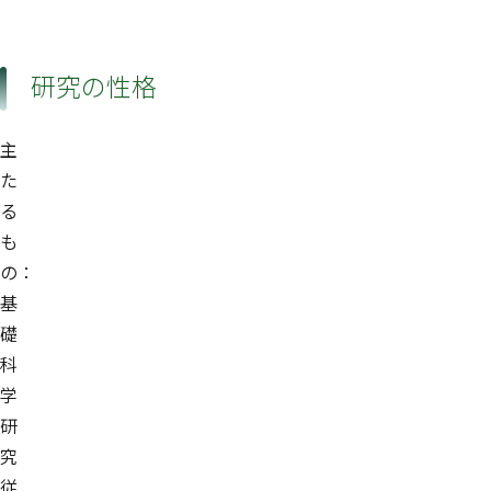
研究の性格
主
た
る
も
の：
基
礎
科
学
研
究
従