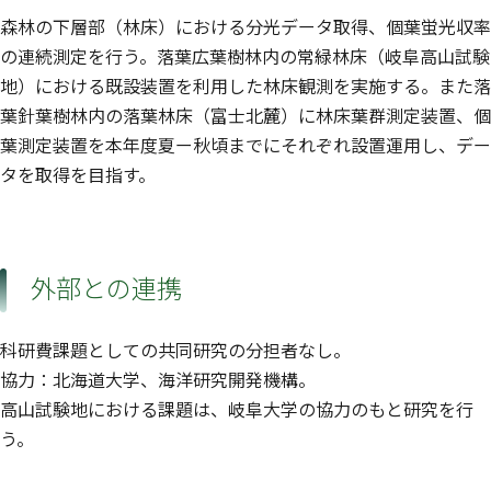
森林の下層部（林床）における分光データ取得、個葉蛍光収率
の連続測定を行う。落葉広葉樹林内の常緑林床（岐阜高山試験
地）における既設装置を利用した林床観測を実施する。また落
葉針葉樹林内の落葉林床（富士北麓）に林床葉群測定装置、個
葉測定装置を本年度夏ー秋頃までにそれぞれ設置運用し、デー
タを取得を目指す。
外部との連携
科研費課題としての共同研究の分担者なし。
協力：北海道大学、海洋研究開発機構。
高山試験地における課題は、岐阜大学の協力のもと研究を行
う。