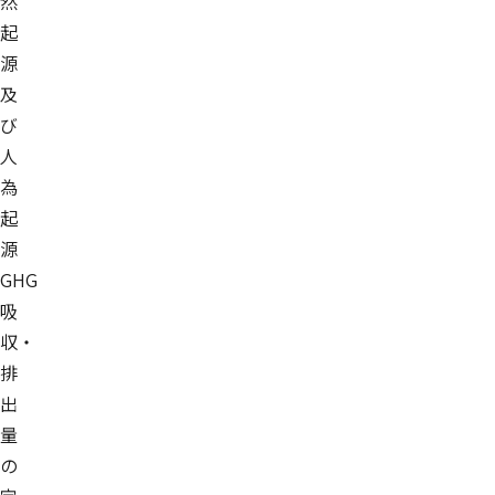
然
起
源
及
び
人
為
起
源
GHG
吸
収・
排
出
量
の