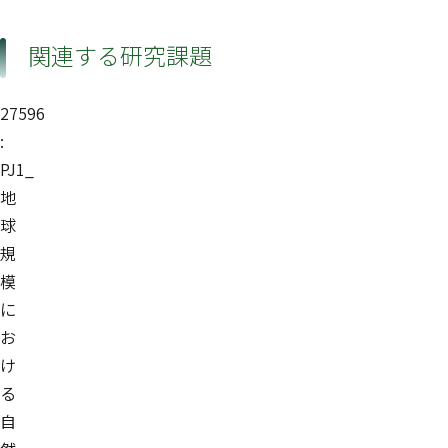
関連する研究課題
27596
:
PJ1_
地
球
規
模
に
お
け
る
自