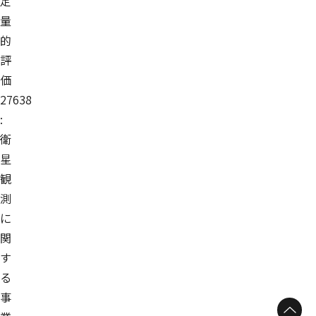
定
量
的
評
価
27638
:
衛
星
観
測
に
関
す
る
事