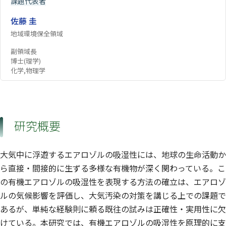
課題代表者
佐藤 圭
地域環境保全領域
副領域長
博士(理学)
化学,物理学
研究概要
大気中に浮遊するエアロゾルの吸湿性には、地球の生命活動か
ら直接・間接的に生ずる多様な有機物が深く関わっている。こ
の有機エアロゾルの吸湿性を表現する方法の確立は、エアロゾ
ルの気候影響を評価し、大気汚染の対策を講じる上での課題で
あるが、単純な経験則に頼る既往の試みは正確性・実用性に欠
けている。本研究では、有機エアロゾルの吸湿性を原理的に支