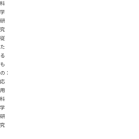
科
学
研
究
従
た
る
も
の：
応
用
科
学
研
究