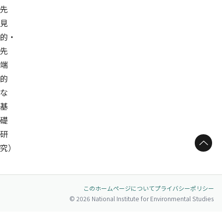
先
見
的・
先
端
的
な
基
礎
研
ページトップへ
究）
このホームページについて
プライバシーポリシー
© 2026 National Institute for Environmental Studies