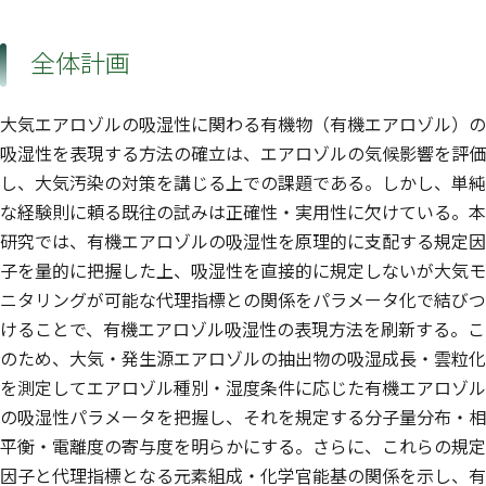
全体計画
大気エアロゾルの吸湿性に関わる有機物（有機エアロゾル）の
吸湿性を表現する方法の確立は、エアロゾルの気候影響を評価
し、大気汚染の対策を講じる上での課題である。しかし、単純
な経験則に頼る既往の試みは正確性・実用性に欠けている。本
研究では、有機エアロゾルの吸湿性を原理的に支配する規定因
子を量的に把握した上、吸湿性を直接的に規定しないが大気モ
ニタリングが可能な代理指標との関係をパラメータ化で結びつ
けることで、有機エアロゾル吸湿性の表現方法を刷新する。こ
のため、大気・発生源エアロゾルの抽出物の吸湿成長・雲粒化
を測定してエアロゾル種別・湿度条件に応じた有機エアロゾル
の吸湿性パラメータを把握し、それを規定する分子量分布・相
平衡・電離度の寄与度を明らかにする。さらに、これらの規定
因子と代理指標となる元素組成・化学官能基の関係を示し、有