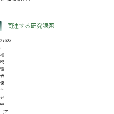
関連する研究課題
27623
:
地
域
環
境
保
全
分
野
（ア