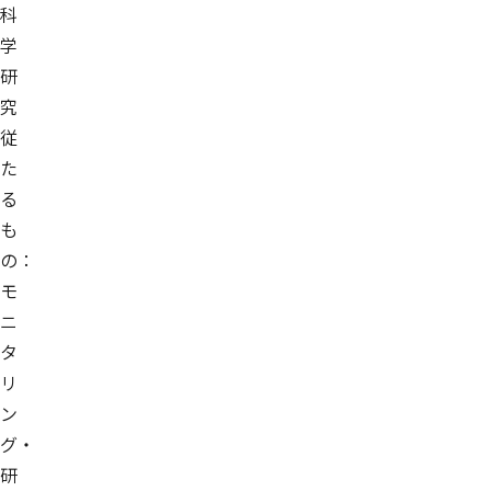
科
学
研
究
従
た
る
も
の：
モ
ニ
タ
リ
ン
グ・
研