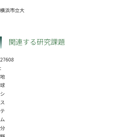
横浜市立大
関連する研究課題
27608
:
地
球
シ
ス
テ
ム
分
野