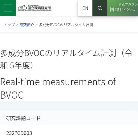
Webマガジン
EN
検索
（別ウイン
サイト内検索
トップ
>
研究紹介
>
多成分BVOCのリアルタイム計測
多成分BVOCのリアルタイム計測（令
和 5年度）
Real-time measurements of
BVOC
ンドウで開きます）
ウインドウで開きます）
別ウインドウで開きます）
研究課題コード
2327CD003