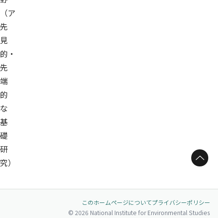
（ア
先
見
的・
先
端
的
な
基
礎
研
ページトップへ
究）
このホームページについて
プライバシーポリシー
© 2026 National Institute for Environmental Studies