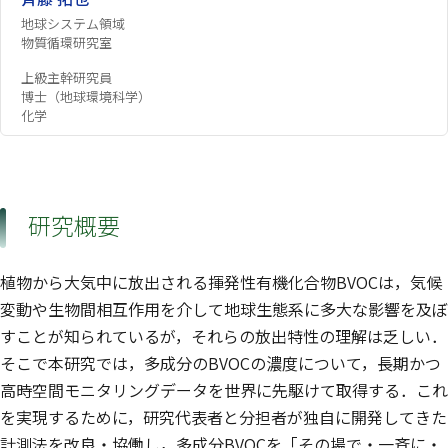
地球システム領域
物質循環研究室
上級主幹研究員
博士（地球環境科学）
化学
研究概要
植物から大気中に放出される揮発性有機化合物BVOCは，気候
変動や生物間相互作用を介して地球生態系に多大な影響を及ぼ
すことが知られているが，それらの放出特性の理解は乏しい．
そこで本研究では，多成分のBVOCの濃度について，長期かつ
高時空間モニタリングデータを世界に先駆けて取得する．これ
を実現するために，研究代表者と分担者が独自に開発してきた
計測法を改良・協働し，多成分BVOCを「その場で・一斉に・