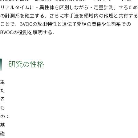
リアルタイムに・異性体を区別しながら・定量計測」するため
の計測系を確立する．さらに本手法を領域内の他班と共有する
ことで，BVOCの放出特性と遺伝子発現の関係や生態系での
BVOCの役割を解明する．
研究の性格
主
た
る
も
の：
基
礎