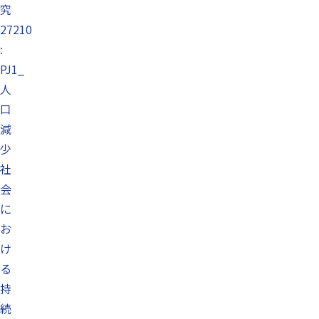
究
27210
:
PJ1_
人
口
減
少
社
会
に
お
け
る
持
続