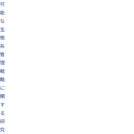
可
能
な
生
態
系
管
理
戦
略
に
関
す
る
研
究