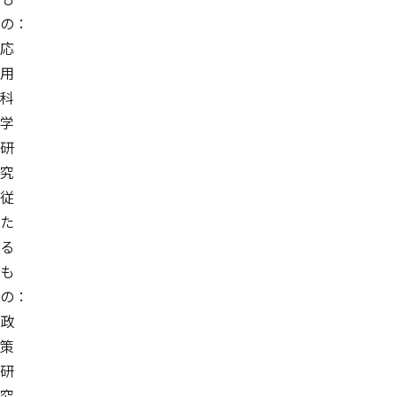
の：
応
用
科
学
研
究
従
た
る
も
の：
政
策
研
究