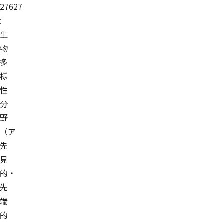
27627
:
生
物
多
様
性
分
野
（ア
先
見
的・
先
端
的