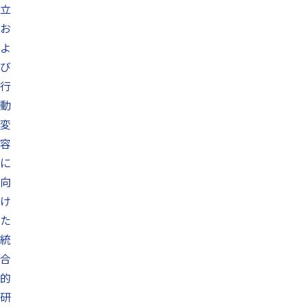
立
お
よ
び
行
動
変
容
に
向
け
た
統
合
的
研