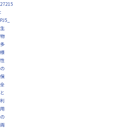
27215
:
PJ5_
生
物
多
様
性
の
保
全
と
利
用
の
両