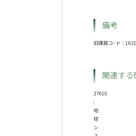
備考
旧課題コ−ド：1621
関連する
27610
:
地
球
シ
ス