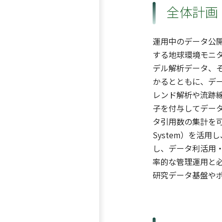
全体計画
運用中のデータ公開基盤
する地球環境モニ
デル解析データ、
かるとともに、デ
レンド解析や流跡
子を付与してデー
タ引用数の集計を可能
System）を活
し、データ利活用
率的な管理運用と
研究データ基盤や