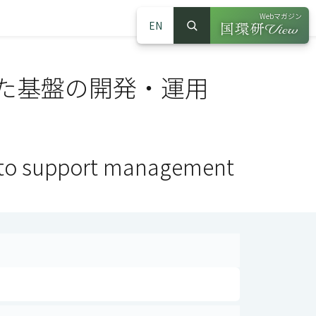
Webマガジン
EN
検索
（別ウインドウで
サイト内検索
た基盤の開発・運用
m to support management