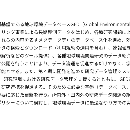
である地球環境データベースGED（Global Environment
タリング事業による長期観測データをはじめ、各種研究課題に
それらの内容を表すメタデータ等）のデータベース化を進め、
ータの検索とダウンロード（利用規約の適用を含む）、速報値
線解析などのツール提供）、各種地球環境関連研究のデータ紹
タ公開を行うことにより、データ流通を促進するだけでなく、
とする。また、第４期に開発を進めた研究データ管理システムRDMS（Re
用し、研究現場における研究データ管理を支援するとともに、GE
・研究連携を促進する。そのために必要な基盤（データベース、
必要に応じた更新を行う。所内外・国内外の研究データ関連の
ポリシーについて検討し、地球環境データに最適なやり方での