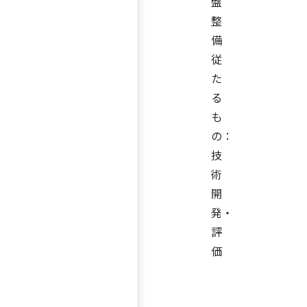
盤
整
備
従
た
る
も
の：
技
術
開
発・
評
価