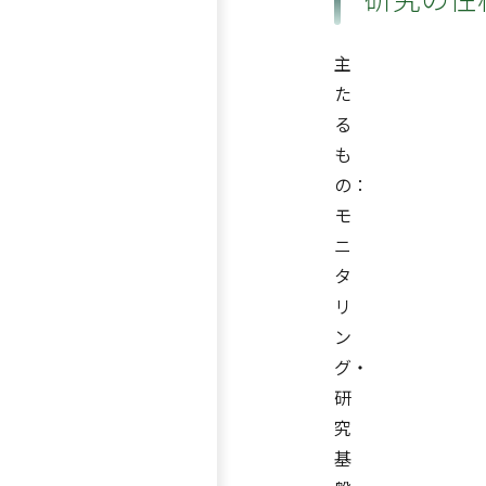
主
た
る
も
の：
モ
ニ
タ
リ
ン
グ・
研
究
基