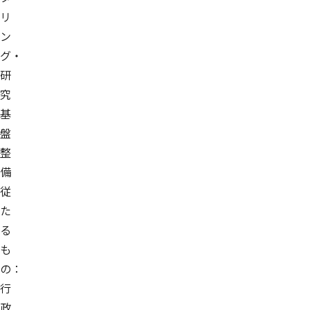
リ
ン
グ・
研
究
基
盤
整
備
従
た
る
も
の：
行
政