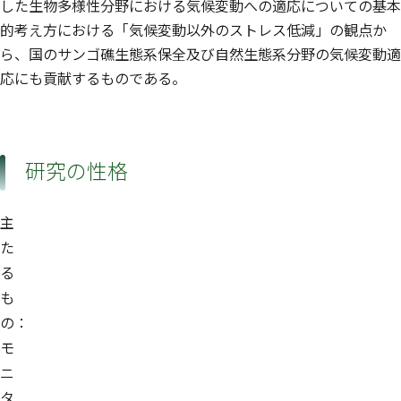
した生物多様性分野における気候変動への適応についての基本
的考え方における「気候変動以外のストレス低減」の観点か
ら、国のサンゴ礁生態系保全及び自然生態系分野の気候変動適
応にも貢献するものである。
研究の性格
主
た
る
も
の：
モ
ニ
タ