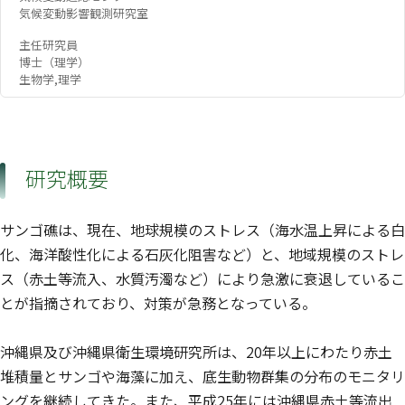
気候変動影響観測研究室
主任研究員
博士（理学）
生物学,理学
研究概要
サンゴ礁は、現在、地球規模のストレス（海水温上昇による白
化、海洋酸性化による石灰化阻害など）と、地域規模のストレ
ス（赤土等流入、水質汚濁など）により急激に衰退しているこ
とが指摘されており、対策が急務となっている。
沖縄県及び沖縄県衛生環境研究所は、20年以上にわたり赤土
堆積量とサンゴや海藻に加え、底生動物群集の分布のモニタリ
ングを継続してきた。また、平成25年には沖縄県赤土等流出