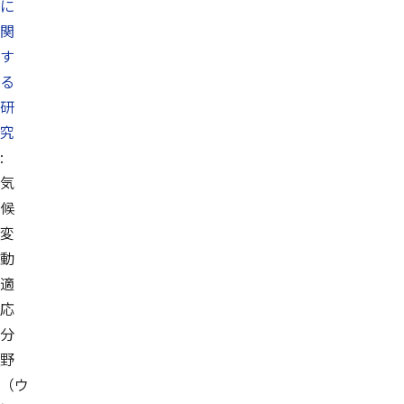
に
関
す
る
研
究
:
気
候
変
動
適
応
分
野
（ウ