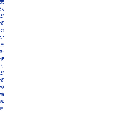
変
動
影
響
の
定
量
評
価
と
影
響
機
構
解
明