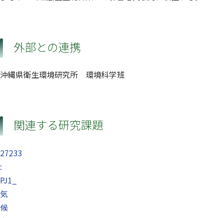
外部との連携
沖縄県衛生環境研究所 環境科学班
関連する研究課題
27233
:
PJ1_
気
候