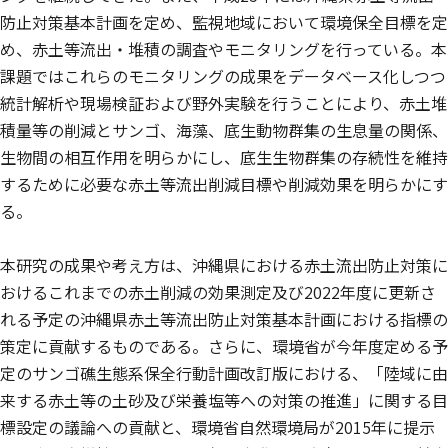
防止対策基本計画を定め、監視地域において環境保全目標を定
め、赤土等流出・堆積の調査やモニタリングを行っている。本
課題ではこれらのモニタリングの成果をデータベース化しつつ
統計解析や現場検証および野外実験を行うことにより、赤土堆
積量等の削減とサンゴ、海藻、底生動物群集の生息量の関係、
生物間の相互作用を明らかにし、底生生物群集の存続性を維持
するために必要な赤土等流出削減目標や削減効果を明らかにす
る。
本研究の成果や考え方は、沖縄県における赤土流出防止対策に
おけるこれまでの赤土削減の効果測定及び2022年度に更新さ
れる予定の沖縄県赤土等流出防止対策基本計画における指標の
策定に貢献するものである。さらに、環境省が今年度定める予
定のサンゴ礁生態系保全行動計画改訂版における、「陸域に由
来する赤土等の土砂及び栄養塩等への対策の推進」に関する目
標設定の議論への貢献と、環境省自然環境局が2015年に提示