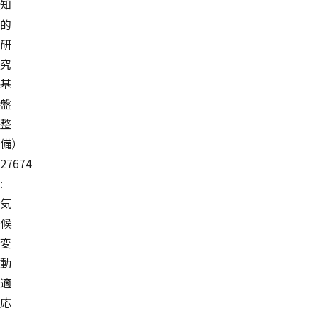
知
的
研
究
基
盤
整
備）
27674
:
気
候
変
動
適
応