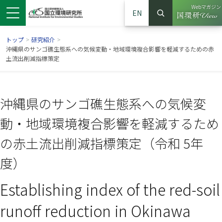
Webマガジン
EN
検索
（別ウイン
サイト内検索
トップ
>
研究紹介
>
沖縄県のサンゴ礁生態系への気候変動・地域環境複合影響を軽減するための赤
土流出削減指標策定
沖縄県のサンゴ礁生態系への気候変
動・地域環境複合影響を軽減するため
の赤土流出削減指標策定（令和 5年
度）
ンドウで開きます）
ウインドウで開きます）
別ウインドウで開きます）
Establishing index of the red-soil
runoff reduction in Okinawa