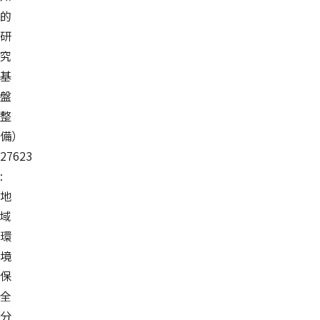
的
研
究
基
盤
整
備）
27623
:
地
域
環
境
保
全
分