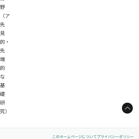
野
（ア
先
見
的・
先
端
的
な
基
礎
研
ページトップへ
究）
このホームページについて
プライバシーポリシー