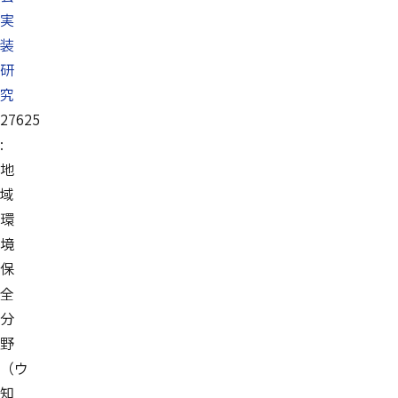
実
装
研
究
27625
:
地
域
環
境
保
全
分
野
（ウ
知