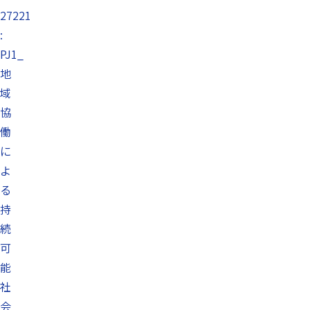
27221
:
PJ1_
地
域
協
働
に
よ
る
持
続
可
能
社
会