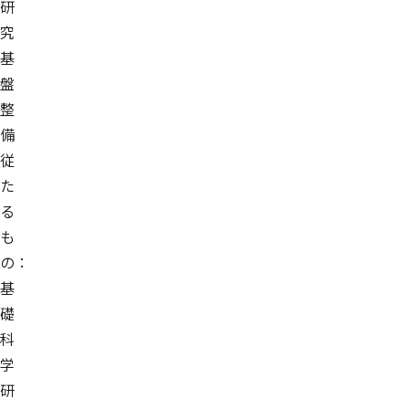
研
究
基
盤
整
備
従
た
る
も
の：
基
礎
科
学
研