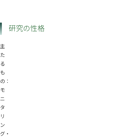
研究の性格
主
た
る
も
の：
モ
ニ
タ
リ
ン
グ・