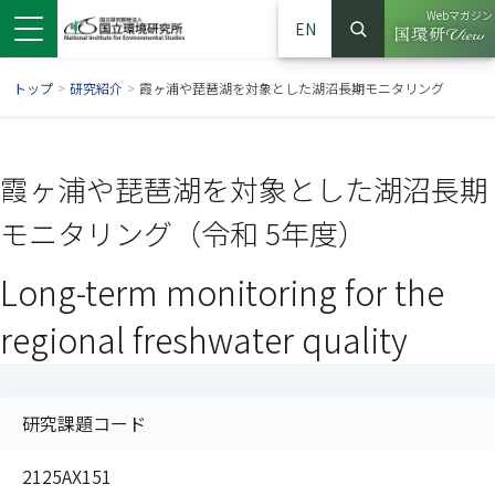
Webマガジン
EN
検索
（別ウイン
サイト内検索
トップ
>
研究紹介
>
霞ヶ浦や琵琶湖を対象とした湖沼長期モニタリング
霞ヶ浦や琵琶湖を対象とした湖沼長期
モニタリング（令和 5年度）
Long-term monitoring for the
regional freshwater quality
ンドウで開きます）
ウインドウで開きます）
別ウインドウで開きます）
研究課題コード
2125AX151