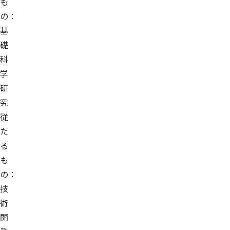
も
の：
基
礎
科
学
研
究
従
た
る
も
の：
技
術
開