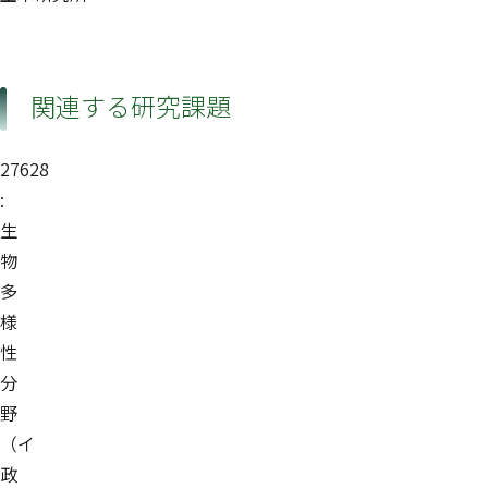
関連する研究課題
27628
:
生
物
多
様
性
分
野
（イ
政