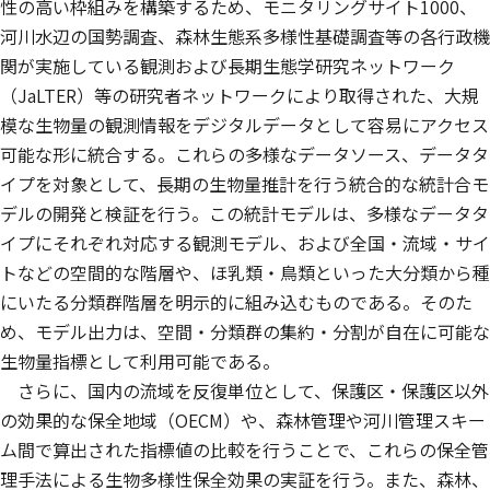
性の高い枠組みを構築するため、モニタリングサイト1000、
河川水辺の国勢調査、森林生態系多様性基礎調査等の各行政機
関が実施している観測および長期生態学研究ネットワーク
（JaLTER）等の研究者ネットワークにより取得された、大規
模な生物量の観測情報をデジタルデータとして容易にアクセス
可能な形に統合する。これらの多様なデータソース、データタ
イプを対象として、長期の生物量推計を行う統合的な統計合モ
デルの開発と検証を行う。この統計モデルは、多様なデータタ
イプにそれぞれ対応する観測モデル、および全国・流域・サイ
トなどの空間的な階層や、ほ乳類・鳥類といった大分類から種
にいたる分類群階層を明示的に組み込むものである。そのた
め、モデル出力は、空間・分類群の集約・分割が自在に可能な
生物量指標として利用可能である。
さらに、国内の流域を反復単位として、保護区・保護区以外
の効果的な保全地域（OECM）や、森林管理や河川管理スキー
ム間で算出された指標値の比較を行うことで、これらの保全管
理手法による生物多様性保全効果の実証を行う。また、森林、