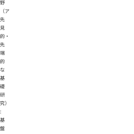
野
（ア
先
見
的・
先
端
的
な
基
礎
研
究）
:
基
盤