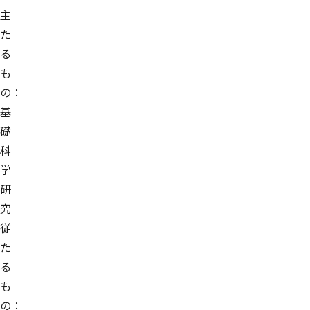
主
た
る
も
の：
基
礎
科
学
研
究
従
た
る
も
の：