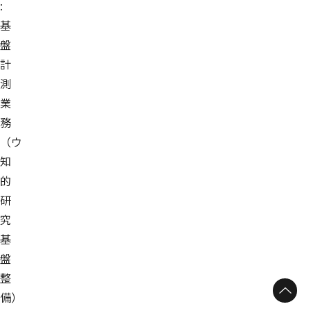
:
基
盤
計
測
業
務
（ウ
知
的
研
究
基
盤
整
備）