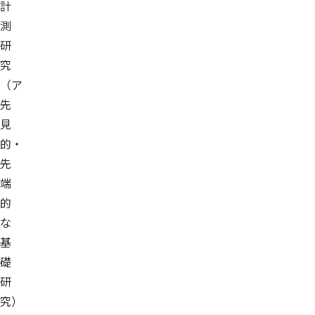
計
測
研
究
（ア
先
見
的・
先
端
的
な
基
礎
研
究）