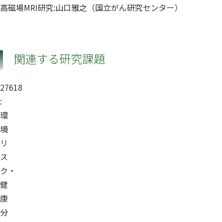
高磁場MRI研究:山口雅之（国立がん研究センター）
関連する研究課題
27618
:
環
境
リ
ス
ク・
健
康
分