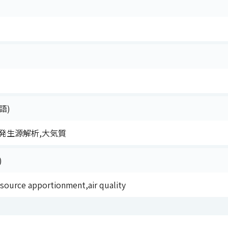
語)
発生源解析,大気質
)
,source apportionment,air quality