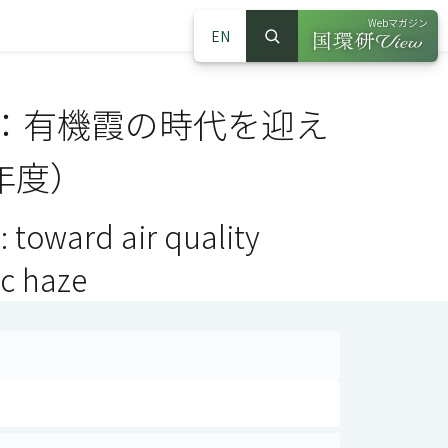
Webマガジン
EN
検索
（別ウインドウで
サイト内検索
：有機霞の時代を迎え
年度）
: toward air quality
c haze