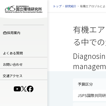
トップ
>
研究紹介
>
有機エアロゾルによ
有機エア
採用案内
る中での
よくある質問
Diagnosing
managemen
お問い合わせ
交通アクセス
予算区分
（別ウインドウで開きます）
（別ウインドウで開きます）
（別ウインドウで開きます）
JSPS国際共同