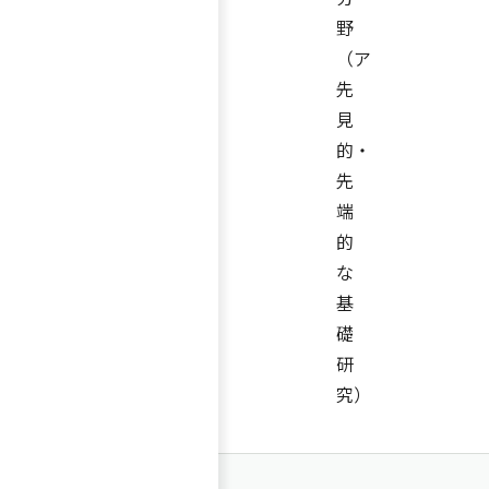
野
（ア
先
見
的・
先
端
的
な
基
礎
研
究）