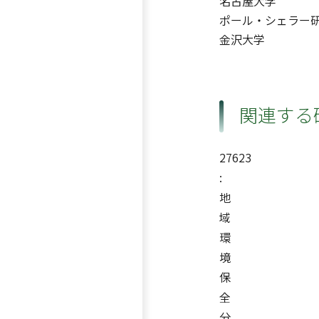
名古屋大学
ポール・シェラー
金沢大学
関連する
27623
:
地
域
環
境
保
全
分