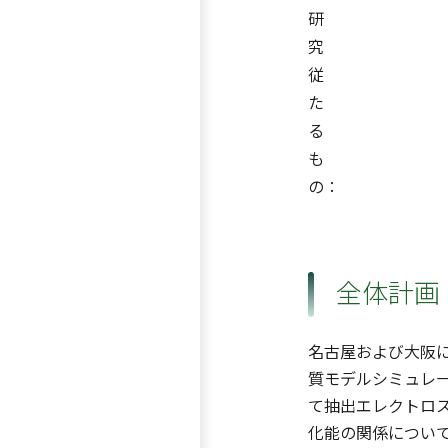
研
究
従
た
る
も
の：
全体計画
名古屋および大阪
質モデルシミュレ
て抽出エレクトロス
化能の関係につい