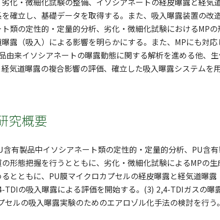
、劣化・微細化試験の整備、イソシアネートの経皮曝露と経気
系を確立し、基礎データを取得する。また、吸入曝露装置の改造
ート類の定性的・定量的分析、劣化・微細化試験におけるMPの
道曝露（吸入）による影響を明らかにする。また、MPにも対応
製品由来イソシアネートの曝露動態に関する解析を進める他、生
と経気道曝露の複合影響の評価、確立した吸入曝露システムを用
研究概要
1) PU含有製品中イソシアネート類の定性的・定量的分析、PU
の形態把握を行うとともに、劣化・微細化試験によるMPの生成実態を
めるとともに、PU膜マイクロカプセルの経皮曝露と経気道曝露
4-TDIの吸入曝露による評価を開始する。(3) 2,4-TDIガ
カプセルの吸入曝露実験のためのエアロゾル化手法の検討を行う