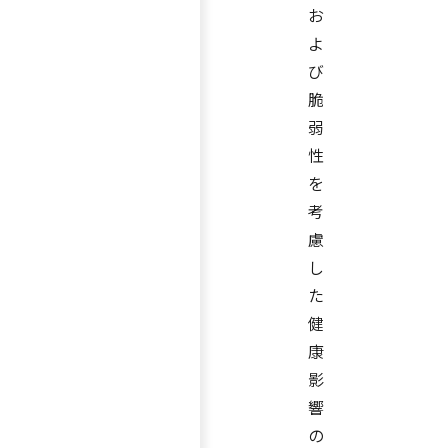
お
よ
び
脆
弱
性
を
考
慮
し
た
健
康
影
響
の