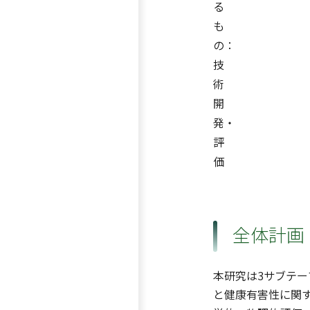
る
も
の：
技
術
開
発・
評
価
全体計画
本研究は3サブテー
と健康有害性に関す