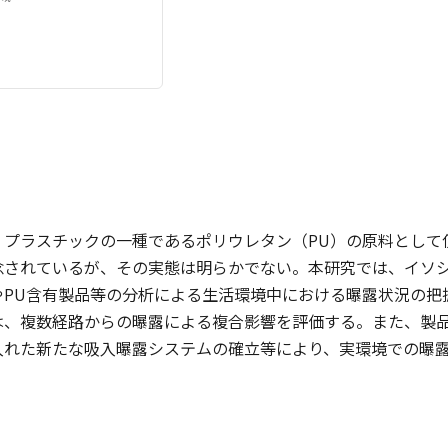
、プラスチックの一種であるポリウレタン（PU）の原料として
念されているが、その実態は明らかでない。本研究では、イソ
やPU含有製品等の分析による生活環境中における曝露状況の把
は、複数経路からの曝露による複合影響を評価する。また、製品
入れた新たな吸入曝露システムの確立等により、実環境での曝