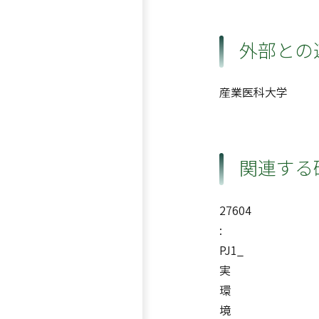
外部との
産業医科大学
関連する
27604
:
PJ1_
実
環
境