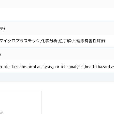
語)
マイクロプラスチック,化学分析,粒子解析,健康有害性評価
)
oplastics,chemical analysis,particle analysis,health hazard
域