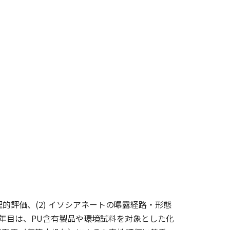
的評価、(2) イソシアネートの曝露経路・形態
1年目は、PU含有製品や環境試料を対象とした化