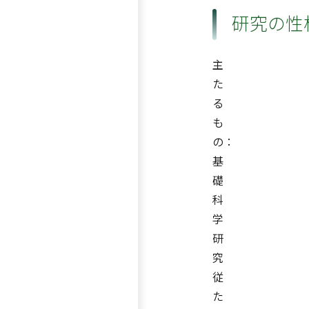
研究の性
主
た
る
も
の：
基
礎
科
学
研
究
従
た