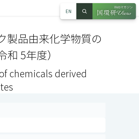
Webマガジン
EN
検索
（別ウインドウで
サイト内検索
ク製品由来化学物質の
和 5年度）
of chemicals derived
tes