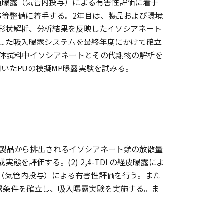
道曝露（気管内投与）による有害性評価に着手
等整備に着手する。2年目は、製品および環境
形状解析、分析結果を反映したイソシアネート
した吸入曝露システムを最終年度にかけて確立
体試料中イソシアネートとその代謝物の解析を
いたPUの模擬MP曝露実験を試みる。
含有製品から排出されるイソシアネート類の放散量
評価する。(2) 2,4-TDI の経皮曝露によ
（気管内投与）による有害性評価を行う。また
スの曝露条件を確立し、吸入曝露実験を実施する。ま
。