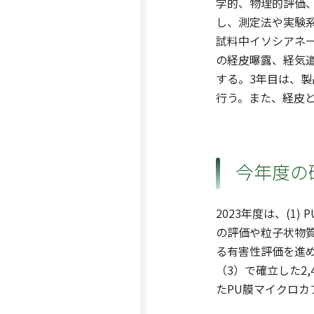
学的、物理的評価
し、測定法や実験
試料中イソシアネ
の経皮曝露、経気
する。3年目は、
行う。また、経皮
今年度の
2023年度は、(
の評価や粒子状物質
る有害性評価を進
（3）で確立した2,
たPU膜マイクロ