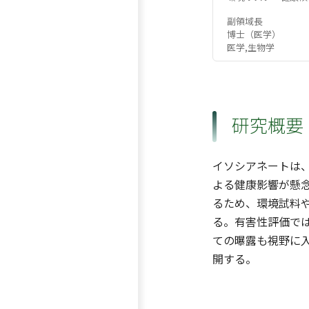
副領域長
博士（医学）
医学,生物学
研究概要
イソシアネートは
よる健康影響が懸
るため、環境試料
る。有害性評価で
ての曝露も視野に
開する。