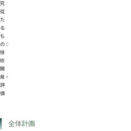
究
従
た
る
も
の：
技
術
開
発・
評
価
全体計画