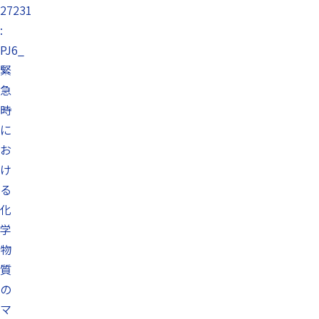
27231
:
PJ6_
緊
急
時
に
お
け
る
化
学
物
質
の
マ