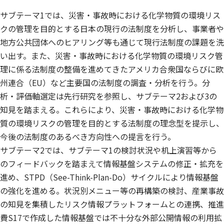
サブテーマ1では、災害・事故時における化学物質の環境リス
クの管理を目的とする日本の現行の法制度を分析し、事業者や
地方公共団体へのヒアリング等も通じて現行法制度の課題を洗
い出す。また、災害・事故時における化学物質の環境リスク管
理に係る法制度の整備を進めてきたアメリカ合衆国ならびに欧
州連合（EU）など主要国の法制度の調査・分析を行う。分
析・評価軸選定は先行研究を参照し、サブテーマ2および3の
知見を踏まえる。これらにより、災害・事故時における化学物
質の環境リスクの管理を目的とする法制度の理念型を提示し、
今後の法制度のあるべき方向性への提言を行う。
サブテーマ2では、サブテーマ1の検討状況や机上演習等から
のフィードバックを踏まえて情報基盤システムの修正・拡充を
進め、STPD（See-Think-Plan-Do）サイクルにより情報基盤
の強化を進める。状況別メニュー等の再構築の検討、産業事故
の知見を集積したリスク情報プラットフォームとの連携、推進
費S17で作成した情報基盤では不十分な外部公開情報の利用拡