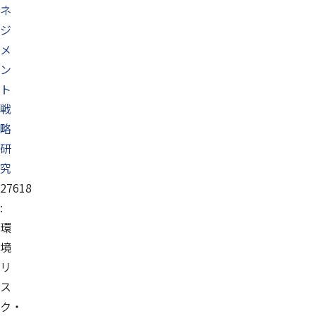
ネ
ジ
メ
ン
ト
戦
略
研
究
27618
:
環
境
リ
ス
ク・