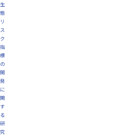
生
態
リ
ス
ク
指
標
の
開
発
に
関
す
る
研
究