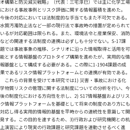
オ構築と防災減災戦略」（代表：三宅淳巳）では主に化学工場
における事故事例とリスク評価に関する情報蓄積を進めた。
今後の対応においては法制度的な手当てもまた不可欠である。
水質汚濁防止法など一部の現行法で事故時の措置が定められて
いるが対応範囲は限られる。また、環境法令と産業保安、消防
などの関連する法制度の連携は必ずしも十分でない。S-17課
題では事故事象の推移、シナリオに沿った情報取得と活用を可
能とする情報基盤のプロトタイプ構築を進めたが、実用的な情
報基盤として構成する必要がある。この際に1-1904課題の成
果であるリスク情報プラットフォームとの連携が有効である。
これらの背景を受けて本研究では1) 災害・事故における化
学物質リスクの管理に関する法制度についての分析を行い、今
後の制度化における方向性を示し、2) S17情報基盤およびリス
ク情報プラットフォームを基礎として将来の制度のあり方にも
対応し得る実用的情報的基盤を平時からの連続性を意識して開
発する。この目的を達するため、3)行政および研究機関との机
上演習により現実の行政課題と研究課題を連動させるべく進