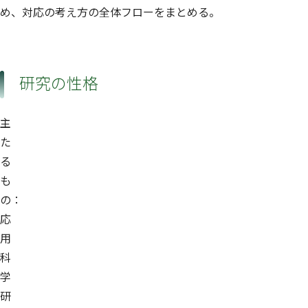
め、対応の考え方の全体フローをまとめる。
研究の性格
主
た
る
も
の：
応
用
科
学
研