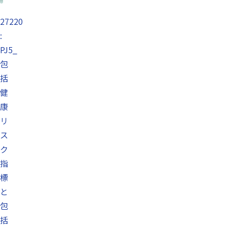
27220
:
PJ5_
包
括
健
康
リ
ス
ク
指
標
と
包
括