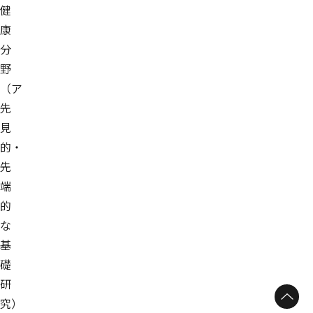
健
康
分
野
（ア
先
見
的・
先
端
的
な
基
礎
研
究）