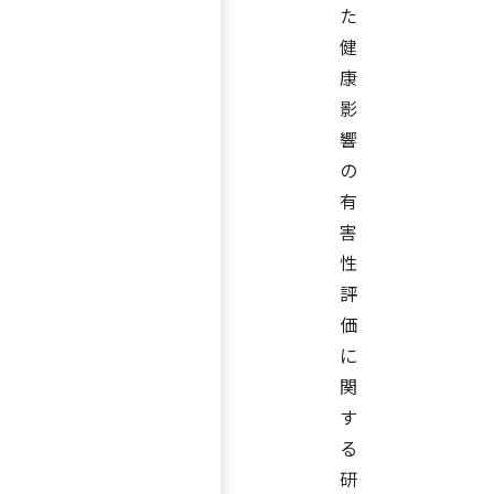
た
健
康
影
響
の
有
害
性
評
価
に
関
す
る
研