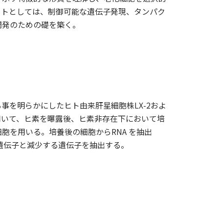
ットとしては、制御可能な遺伝子発現、タンパク
開発のための礎を築く。
を明らかにしたヒト由来肝星細胞株LX-2およ
用いて、ヒ素を曝露後、ヒ素非存在下において培
胞を用いる。培養後の細胞からRNA を抽出
る遺伝子と減少する遺伝子を抽出する。