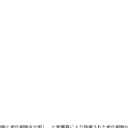
細胞と老化細胞を比較し、ヒ素曝露により誘導された老化細胞