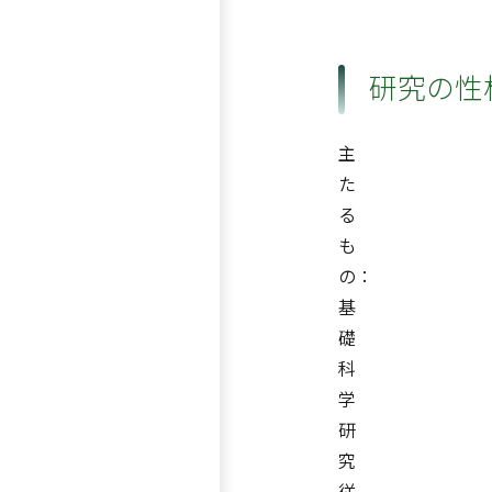
研究の性
主
た
る
も
の：
基
礎
科
学
研
究
従