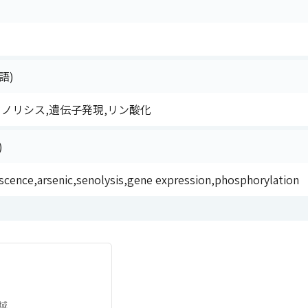
語)
セノリシス,遺伝子発現,リン酸化
)
cence,arsenic,senolysis,gene expression,phosphorylation
域