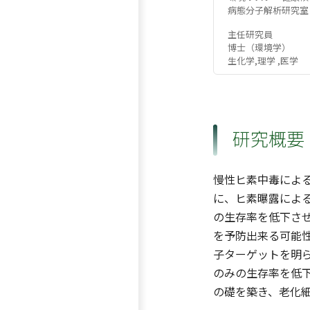
病態分子解析研究室
主任研究員
博士（環境学）
生化学,理学 ,医学
研究概要
慢性ヒ素中毒によ
に、ヒ素曝露によ
の生存率を低下さ
を予防出来る可能
子ターゲットを明
のみの生存率を低
の礎を築き、老化