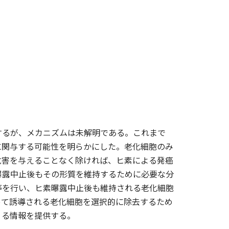
するが、メカニズムは未解明である。これまで
に関与する可能性を明らかにした。老化細胞のみ
危害を与えることなく除ければ、ヒ素による発癌
曝露中止後もその形質を維持するために必要な分
等を行い、ヒ素曝露中止後も維持される老化細胞
って誘導される老化細胞を選択的に除去するため
うる情報を提供する。