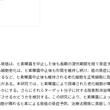
る発癌は、ヒ素曝露を中止した後も長期の潜伏期間を経て発症
る細胞老化は、ヒ素曝露中止後も形質を維持し続け、癌の発症
せるなど、ヒ素曝露中止後も維持される老化細胞を正常細胞に
性がある。本研究では、ヒ素曝露により誘導された老化細胞が
らかにする。さらにそれらターゲット分子に対する阻害剤添加
下させるかどうかを検討する。この研究により、ヒ素曝露によ
細胞が関わるヒ素による発癌の発症予防、治療法開発に貢献し