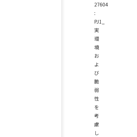
27604
:
PJ1_
実
環
境
お
よ
び
脆
弱
性
を
考
慮
し