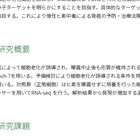
分子ターゲットを明らかにすることを目指す。具体的なターゲ
着目する。これにより慢性ヒ素中毒による発癌の予防・治療法
研究概要
によって細胞老化が誘導され、曝露中止後も形質が維持される事
uh-7を用いる。予備検討により細胞老化が誘導される条件を
いる。対照群（正常細胞）はヒ素を曝露せずに培養を行った細
サーを用いてRNA-seq を行う。解析結果から発現が増加す
研究課題