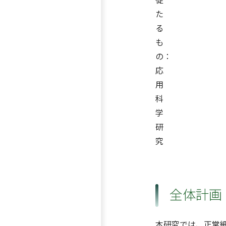
た
る
も
の：
応
用
科
学
研
究
全体計画
本研究では、正常