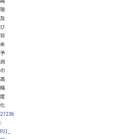
再
現
及
び
将
来
予
測
の
高
精
度
化
27236
:
PJ1_