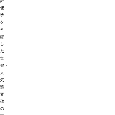
評
価
等
を
考
慮
し
た
気
候・
大
気
質
変
動
の