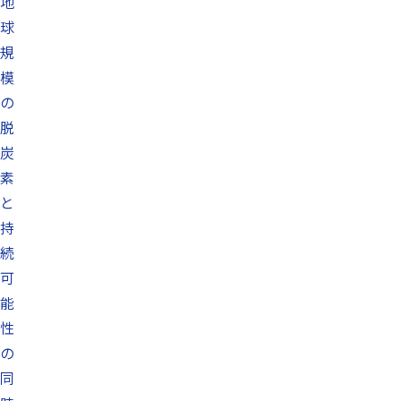
地
球
規
模
の
脱
炭
素
と
持
続
可
能
性
の
同