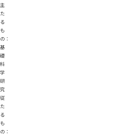
主
た
る
も
の：
基
礎
科
学
研
究
従
た
る
も
の：