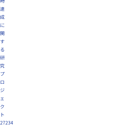
時
達
成
に
関
す
る
研
究
プ
ロ
ジ
ェ
ク
ト
27234