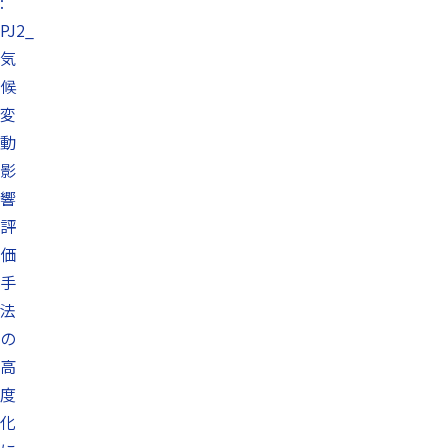
:
PJ2_
気
候
変
動
影
響
評
価
手
法
の
高
度
化