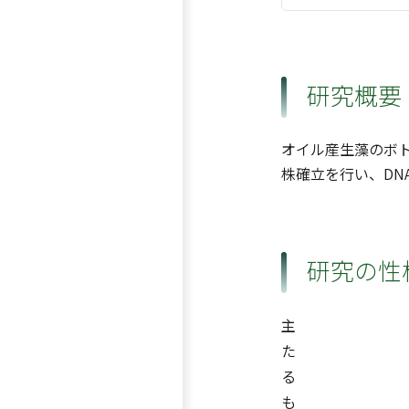
研究概要
オイル産生藻のボ
株確立を行い、D
研究の性
主
た
る
も