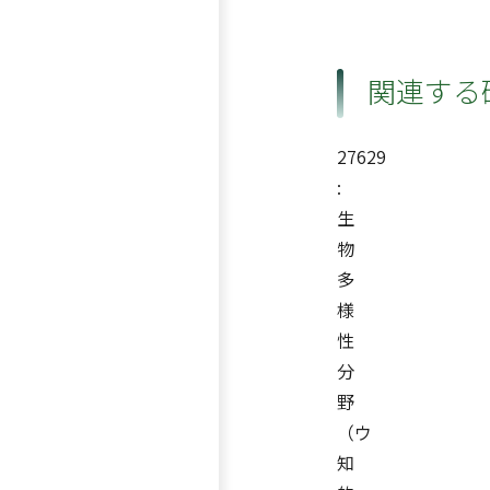
関連する
27629
:
生
物
多
様
性
分
野
（ウ
知