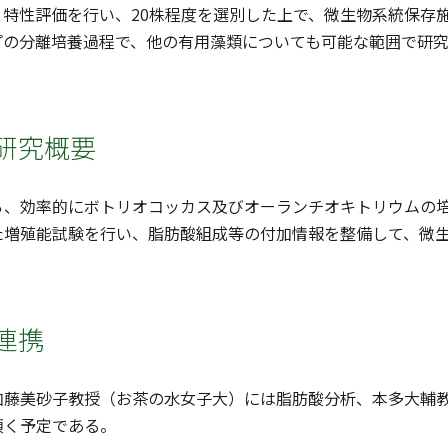
と特性評価を行い、20株程度を選別した上で、微生物系統保存
プの分離培養過程で、他の有用藻類についても可能な範囲で研
研究概要
、効率的にボトリオコッカス及びオーランチオキトリウムの培
た増殖能試験を行い、脂肪酸組成等の付加情報を整備して、微
連携
加藤美砂子教授（お茶の水女子大）には脂肪酸分析、本多大輔
頂く予定である。