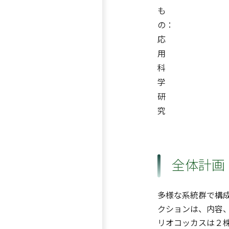
も
の：
応
用
科
学
研
究
全体計画
多様な系統群で構
クションは、内容
リオコッカスは２