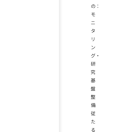
の：
モ
ニ
タ
リ
ン
グ・
研
究
基
盤
整
備
従
た
る