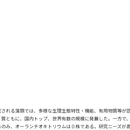
成される藻類では、多様な生理生態特性・機能、有用物質等が
、質ともに、国内トップ、世界有数の規模に発展した。一方で
株のみ、オーランチオキトリウムは０株である。研究ニーズが