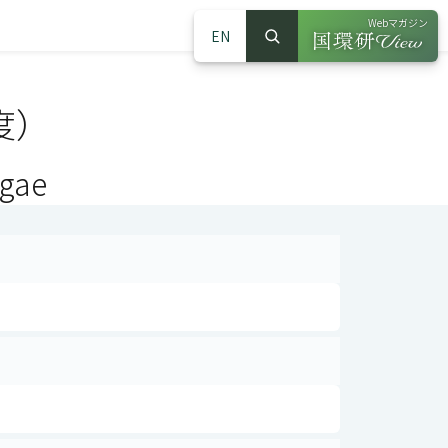
Webマガジン
EN
検索
（別ウインドウで
サイト内検索
度）
lgae