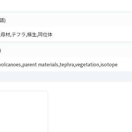
語)
,母材,テフラ,植生,同位体
)
 volcanoes,parent materials,tephra,vegetation,isotope