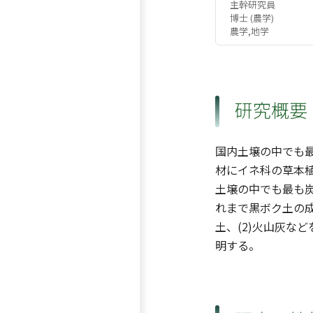
主幹研究員
博士 (農学)
農学,地学
研究概要
国内土壌の中でも
材にイネ科の草本
土壌の中でも最も
れまで黒ボク土の成
土、(2)火山灰な
明する。