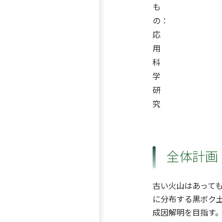
も
の：
応
用
科
学
研
究
全体計画
古い火山はあって
に分布する黒ボク
成因解明を目指す