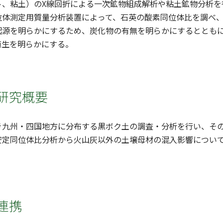
ト、粘土）のX線回折による一次鉱物組成解析や粘土鉱物分析を
位体測定用質量分析装置によって、石英の酸素同位体比を調べ
起源を明らかにするため、炭化物の有無を明らかにするととも
植生を明らかにする。
研究概要
き九州・四国地方に分布する黒ボク土の調査・分析を行い、そ
安定同位体比分析から火山灰以外の土壌母材の混入影響につい
連携