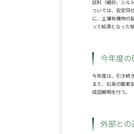
試料（細砂、シル
ついては、安定同
に、土壌有機物の
って給源となった
今年度の
今年度は、引き続
また、石英の酸素
成因解明を行う。
外部との