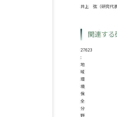
井上 弦（研究代
関連する
27623
:
地
域
環
境
保
全
分
野