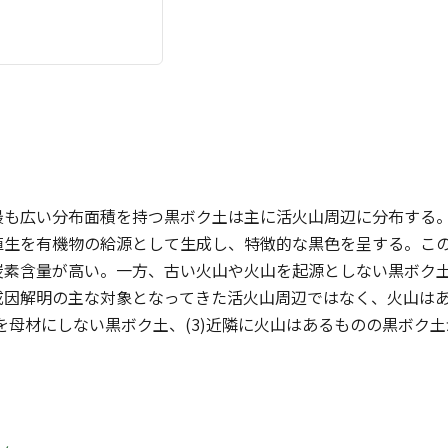
最も広い分布面積を持つ黒ボク土は主に活火山周辺に分布する
植生を有機物の給源として生成し、特徴的な黒色を呈する。こ
炭素含量が高い。一方、古い火山や火山を起源としない黒ボク
因解明の主な対象となってきた活火山周辺ではなく、火山はあ
どを母材にしない黒ボク土、(3)近隣に火山はあるものの黒ボ