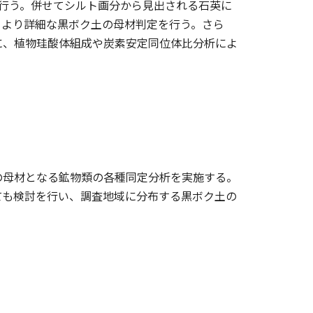
行う。併せてシルト画分から見出される石英に
、より詳細な黒ボク土の母材判定を行う。さら
に、植物珪酸体組成や炭素安定同位体比分析によ
の母材となる鉱物類の各種同定分析を実施する。
ても検討を行い、調査地域に分布する黒ボク土の