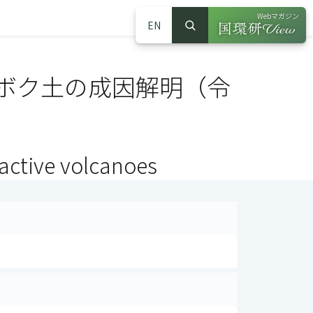
Webマガジン
EN
検索
（別ウインドウで
サイト内検索
ボク土の成因解明（令
 active volcanoes