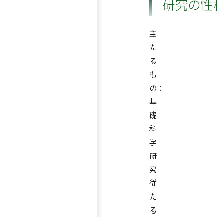
研究の性
主
た
る
も
の：
基
礎
科
学
研
究
従
た
る