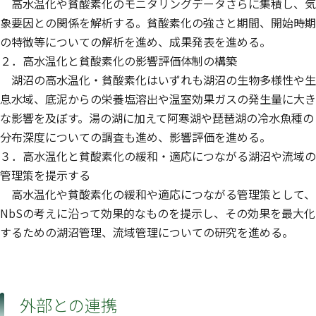
高水温化や貧酸素化のモニタリングデータさらに集積し、気
象要因との関係を解析する。貧酸素化の強さと期間、開始時期
の特徴等についての解析を進め、成果発表を進める。
２．高水温化と貧酸素化の影響評価体制の構築
湖沼の高水温化・貧酸素化はいずれも湖沼の生物多様性や生
息水域、底泥からの栄養塩溶出や温室効果ガスの発生量に大き
な影響を及ぼす。湯の湖に加えて阿寒湖や琵琶湖の冷水魚種の
分布深度についての調査も進め、影響評価を進める。
３．高水温化と貧酸素化の緩和・適応につながる湖沼や流域の
管理策を提示する
高水温化や貧酸素化の緩和や適応につながる管理策として、
NbSの考えに沿って効果的なものを提示し、その効果を最大化
するための湖沼管理、流域管理についての研究を進める。
外部との連携