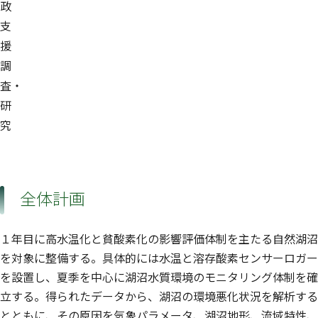
政
支
援
調
査・
研
究
全体計画
１年目に高水温化と貧酸素化の影響評価体制を主たる自然湖沼
を対象に整備する。具体的には水温と溶存酸素センサーロガー
を設置し、夏季を中心に湖沼水質環境のモニタリング体制を確
立する。得られたデータから、湖沼の環境悪化状況を解析する
とともに、その原因を気象パラメータ、湖沼地形、流域特性、