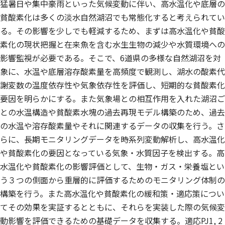
猛暑日や集中豪雨といった気候変動に伴い、高水温化や底層の
貧酸素化は多くの淡水自然湖沼でも常態化すると考えられてい
る。その影響を少しでも軽減するため、まずは高水温化や貧酸
素化の現状把握と在来魚を含む水生生物の減少や水質環境への
影響監視が必要である。そこで、6道県の多様な自然湖沼を対
象に、水温や底層溶存酸素量を高頻度で観測し、湖水の酸素代
謝変数の温度依存性や気象依存性を評価し、短期的な貧酸素化
要因を明らかにする。また気象場との相互作用を入れた湖沼ご
との水温構造や貧酸素水塊の過去再現モデル構築のため、過去
の水温や溶存酸素量やそれに関連するデータの収集を行う。さ
らに、長期モニタリングデータを時系列変動解析し、高水温化
や貧酸素化の要因となっている気象・水質因子を検出する。高
水温化や貧酸素化の影響評価として、生物・ガス・栄養塩とい
う３つの側面から重層的に評価するためのモニタリング体制の
構築を行う。また高水温化や貧酸素化の緩和策・適応策につい
てその効果を実証するとともに、それらを実装した際の気候変
動影響を評価できるための基礎データを収集する。適応PJ1, 2