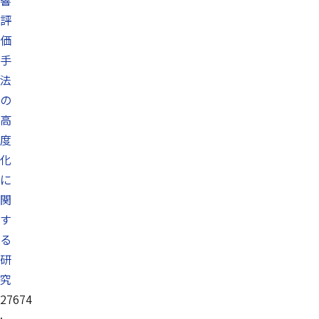
響
評
価
手
法
の
高
度
化
に
関
す
る
研
究
27674