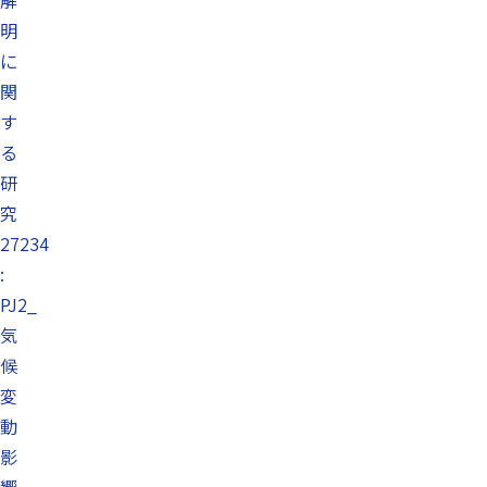
解
明
に
関
す
る
研
究
27234
:
PJ2_
気
候
変
動
影