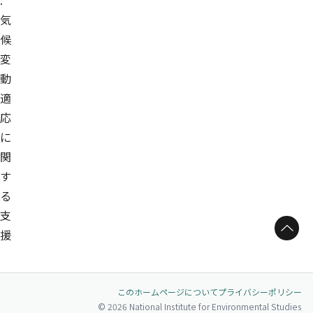
:
気
候
変
動
適
応
に
関
す
る
支
ページトップへ
援
このホームページについて
プライバシーポリシー
© 2026 National Institute for Environmental Studies