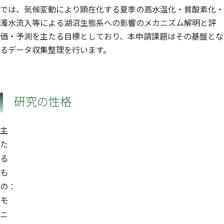
では、気候変動により顕在化する夏季の高水温化・貧酸素化・
濁水流入等による湖沼生態系への影響のメカニズム解明と評
価・予測を主たる目標としており、本申請課題はその基盤とな
るデータ収集整理を行います。
研究の性格
主
た
る
も
の：
モ
ニ