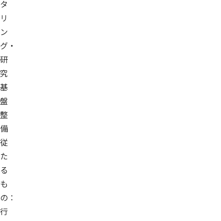
タ
リ
ン
グ・
研
究
基
盤
整
備
従
た
る
も
の：
行