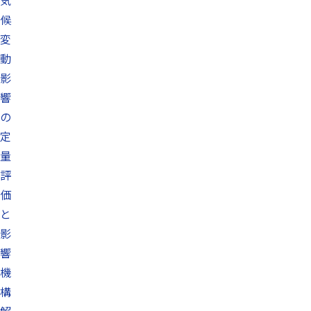
気
候
変
動
影
響
の
定
量
評
価
と
影
響
機
構