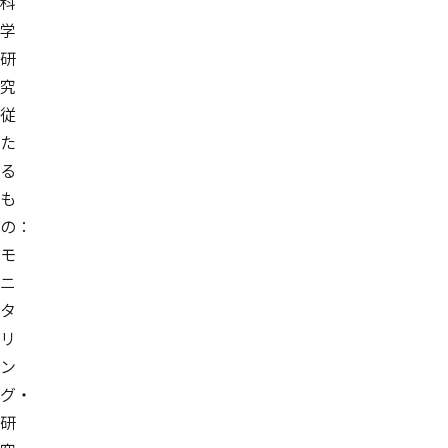
科
学
研
究
従
た
る
も
の：
モ
ニ
タ
リ
ン
グ・
研