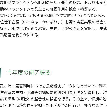
び動物プランクトン休眠卵の発芽・発生の反応、および水草と
動物プランクトンの発生との相互作用を観察・検証する。
実験?：東京都が所管する公園池沼で実施が計画されている水
位低下管理（いわゆる「かいぼり」）を野外実証実験の機会と
捉え、水位管理前後で水質、生物、土壌の測定を実施し、生態
系応答を明らかにする。
今年度の研究概要
霞ヶ浦・琵琶湖等における長期観測データにもとづいて、湖沼
生態系の生物・水質等の構成要素間の因果関係を定量化し、理
論モデルの構造との整合性の検証を行う。その上で、個別の池
沼・湖沼環境条件を参照したモデル予測を行い、様々な条件下