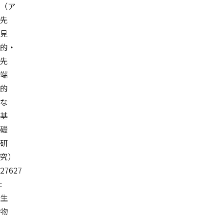
（ア
先
見
的・
先
端
的
な
基
礎
研
究）
27627
:
生
物