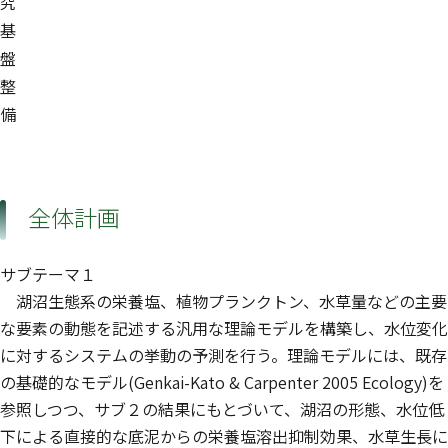
究
基
盤
整
備
全体計画
サブテーマ１
湖沼生態系の栄養塩、植物プランクトン、水草量などの主要
な要素の動態を記述する汎用な理論モデルを構築し、水位変化
に対するシステムの挙動の予測を行う。理論モデルには、既存
の基礎的なモデル(Genkai-Kato & Carpenter 2005 Ecology)を
参照しつつ、サブ２の結果にもとづいて、湖沼の形態、水位低
下による直接的な底泥からの栄養塩溶出抑制効果、水草生長に