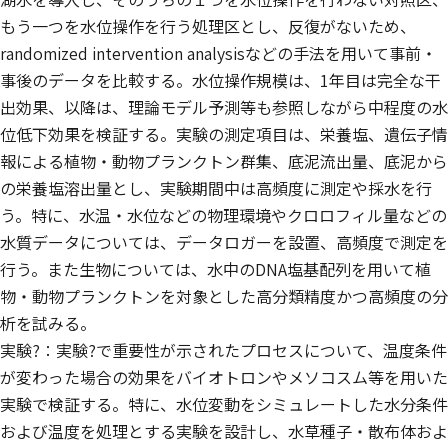
もう一つを水位操作を行う処理区とし、反復がないため、
randomized intervention analysisなどの手法を用いて事前・
事後のデータを比較する。水位操作規模は、1年目は完全な干
出効果、以降は、理論モデル予測等も参照しながら中程度の水
位低下効果を検証する。実験の測定項目は、栄養塩、遺伝子情
報による植物・動物プランクトン群集、底泥流出量、底泥から
の栄養塩溶出量とし、実験期間中は高頻度に測定や採水を行
う。特に、水温・水位などの物理環境やクロロフィル量などの
水質データについては、データロガーを設置、高頻度で測定を
行う。また生物については、水中のDNA塩基配列を用いて植
物・動物プランクトンを対象とした高分類精度かつ高頻度の分
析を試みる。
実験?：実験?で重要性が示されたプロセスについて、温度条件
が変わった場合の効果をバイオトロンやメソコスム等を用いた
実験で検証する。特に、水位変動をシミュレートした水分条件
および温度を処理とする実験を設計し、水草種子・散布体およ