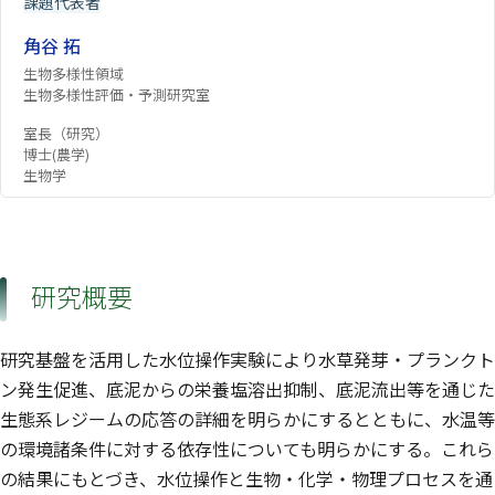
課題代表者
角谷 拓
生物多様性領域
生物多様性評価・予測研究室
室長（研究）
博士(農学)
生物学
研究概要
研究基盤を活用した水位操作実験により水草発芽・プランクト
ン発生促進、底泥からの栄養塩溶出抑制、底泥流出等を通じた
生態系レジームの応答の詳細を明らかにするとともに、水温等
の環境諸条件に対する依存性についても明らかにする。これら
の結果にもとづき、水位操作と生物・化学・物理プロセスを通