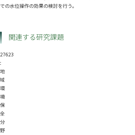
での水位操作の効果の検討を行う。
関連する研究課題
27623
:
地
域
環
境
保
全
分
野