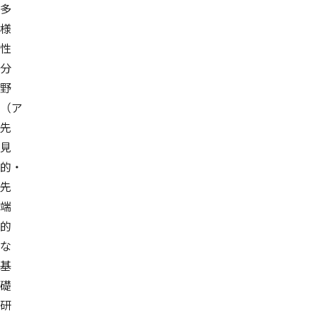
多
様
性
分
野
（ア
先
見
的・
先
端
的
な
基
礎
研