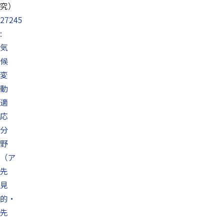
究）
27245
:
気
候
変
動
適
応
分
野
（ア
先
見
的・
先