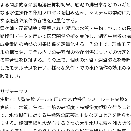
よる間接的な栄養塩溶出抑制効果、底泥の排出率などのカギと
なる水位操作の作用プロセスを組み込み、システムの挙動に対
する感度や条件依存性を定量化する。
霞ケ浦・琵琶湖等で蓄積された湖沼の水質・生物についての長
期観測データを用いて因果関係分析を実施し、湖沼生態系の構
成要素間の動態の因果関係を定量化する。その上で、理論モデ
ルの構造や、モデル内での要素間の依存関係についての仮定と
の整合性を検証する。その上で、個別の池沼・湖沼環境を参照
したモデル予測を行い、様々な条件下での水位操作の効果の検
討を行う。
サブテーマ２
実験?：大型実験プールを用いて水位操作シミュレート実験を
実施し、水質、生物、土壌の高頻度・高解像度観測を行うこと
で、水位操作に対する生態系の応答と主要なプロセスを明らか
にする。臨湖実験施設が有する２つの大型水界に霞ヶ浦の除濁
湖水を導入し、そのうちの１つを水位操作を行わない対照区、