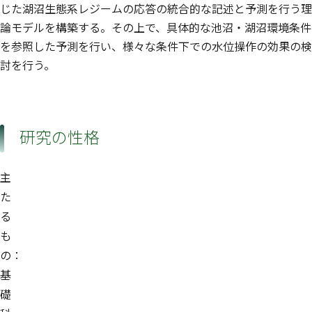
じた湖沼生態系レジームの応答の統合的な記述と予測を行う理
論モデルを構築する。その上で、具体的な池沼・湖沼環境条件
を参照した予測を行い、様々な条件下での水位操作の効果の検
討を行う。
研究の性格
主
た
る
も
の：
基
礎