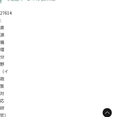
27614
:
資
源
循
環
分
野
（イ
政
策
対
応
研
究）