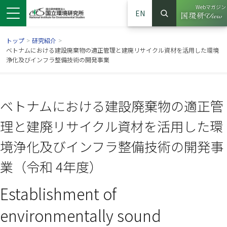
Webマガジン
EN
検索
（別ウイン
サイト内検索
トップ
>
研究紹介
>
ベトナムにおける建設廃棄物の適正管理と建廃リサイクル資材を活用した環境
浄化及びインフラ整備技術の開発事業
ベトナムにおける建設廃棄物の適正管
理と建廃リサイクル資材を活用した環
境浄化及びインフラ整備技術の開発事
業（令和 4年度）
ンドウで開きます）
ウインドウで開きます）
別ウインドウで開きます）
Establishment of
environmentally sound