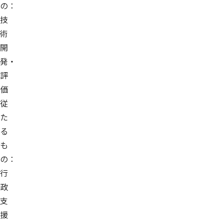
の：
技
術
開
発・
評
価
従
た
る
も
の：
行
政
支
援