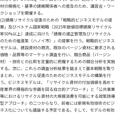
材の規格化・基準の建廃関係者への普及のため、講習会・ワー
クショップを開催する。
(2)建廃リサイクル促進のための「戦略的ビジネスモデルの提
案」及びベトナム国家戦略（2025年数値目標建廃リサイクル
率50%以上）達成に向けた「建廃の適正管理及びリサイクル
のための推進策（ハノイ市）」の提案を行う。戦略的ビジネス
モデルは、建設資材の商流、既存のバージン資材に要求される
価格・品質等のマーケット調査を行い、競合商品（バージン
材）・技術との比較を定量的に把握するための競合分析を実施
する。次に、これらの調査分析結果を踏まえて基本戦略を取り
まとめ、リサイクル促進のためのビジネスモデルの構築を行
う。ビジネスモデルは、「リサイクル資材の付加価値を高めて
産業界の積極的な参画を図る自立的アプローチ」と「公共事業
等におけるリサイクル資材の大規模消費を可能にする政策誘導
型アプローチ」の二つからなり、前者には新規有効技術のビジ
ネス化についても議論する予定である。そして、モデルの有効