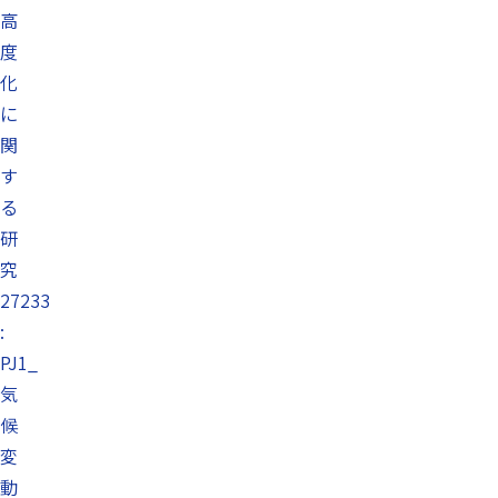
高
度
化
に
関
す
る
研
究
27233
:
PJ1_
気
候
変
動