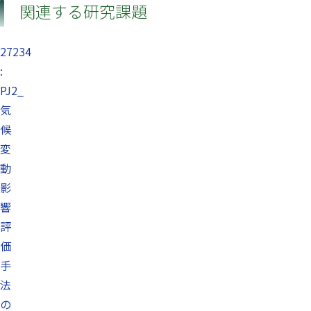
関連する研究課題
27234
:
PJ2_
気
候
変
動
影
響
評
価
手
法
の