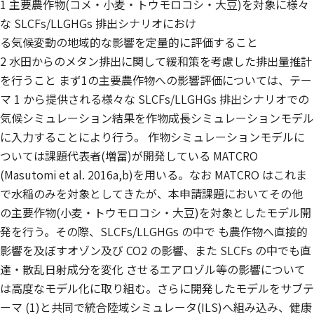
1 主要農作物(コメ・小麦・トウモロコシ・大豆)を対象に様々
な SLCFs/LLGHGs 排出シナリオにおけ
る気候変動の地域的な影響を定量的に評価すること
2 水田からのメタン排出に関して緩和策を考慮した排出量推計
を行うこと まず1の主要農作物への影響評価については、テー
マ 1 から提供される様々な SLCFs/LLGHGs 排出シナリオでの
気候シミュレーション結果を作物成長シミュレーションモデル
に入力することにより行う。 作物シミュレーションモデルに
ついては課題代表者(増冨)が開発している MATCRO
(Masutomi et al. 2016a,b)を用いる。なお MATCRO はこれま
で水稲のみを対象としてきたが、本申請課題においてその他
の主要作物(小麦・トウモロコシ・大豆)を対象としたモデル開
発を行う。その際、SLCFs/LLGHGs の中で も農作物へ直接的
影響を及ぼすオゾン及び CO2 の影響、また SLCFs の中でも直
達・散乱日射成分を変化 させるエアロゾル等の影響について
は高度なモデル化に取り組む。さらに開発したモデルをサブテ
ーマ (1)と共同で統合陸域シミュレータ(ILS)へ組み込み、健康