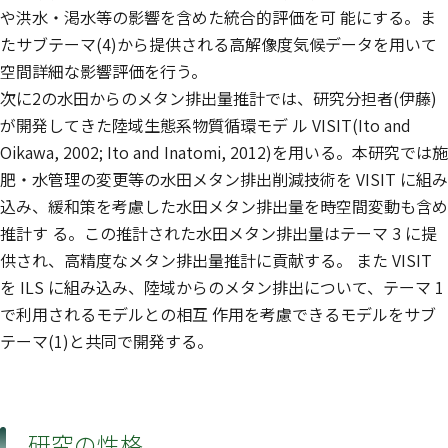
や洪水・渇水等の影響を含めた統合的評価を可 能にする。ま
たサブテーマ(4)から提供される高解像度気候データを用いて
空間詳細な影響評価を行う。
次に2の水田からのメタン排出量推計では、研究分担者(伊藤)
が開発してきた陸域生態系物質循環モデ ル VISIT(Ito and
Oikawa, 2002; Ito and Inatomi, 2012)を用いる。本研究では施
肥・水管理の変更等の水田メタン排出削減技術を VISIT に組み
込み、緩和策を考慮した水田メタン排出量を時空間変動も含め
推計す る。この推計された水田メタン排出量はテーマ 3 に提
供され、高精度なメタン排出量推計に貢献する。 また VISIT
を ILS に組み込み、陸域からのメタン排出について、テーマ 1
で利用されるモデルとの相互 作用を考慮できるモデルをサブ
テーマ(1)と共同で開発する。
研究の性格