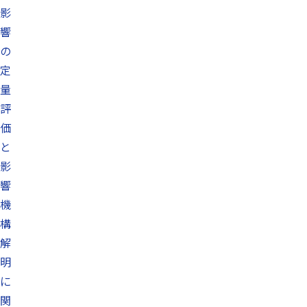
影
響
の
定
量
評
価
と
影
響
機
構
解
明
に
関