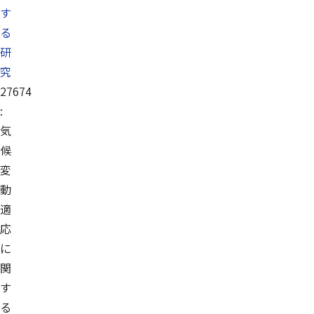
す
る
研
究
27674
:
気
候
変
動
適
応
に
関
す
る