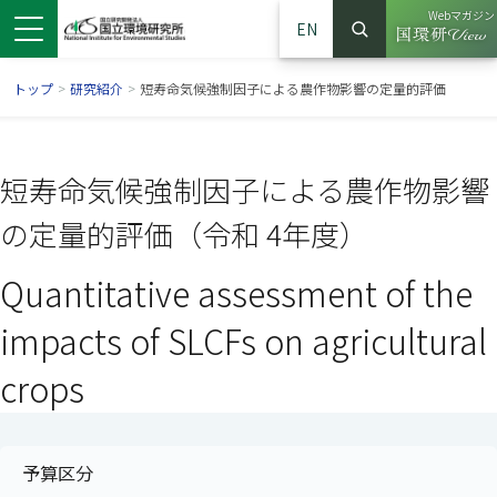
Webマガジン
EN
検索
（別ウイン
サイト内検索
トップ
>
研究紹介
>
短寿命気候強制因子による農作物影響の定量的評価
短寿命気候強制因子による農作物影響
の定量的評価（令和 4年度）
Quantitative assessment of the
impacts of SLCFs on agricultural
crops
ンドウで開きます）
ウインドウで開きます）
別ウインドウで開きます）
予算区分