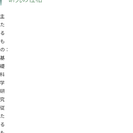
主
た
る
も
の：
基
礎
科
学
研
究
従
た
る
も