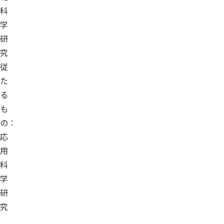
科
学
研
究
従
た
る
も
の：
応
用
科
学
研
究