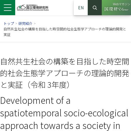
Webマガジン
EN
検索
（別ウイン
サイト内検索
トップ
>
研究紹介
>
自然共生社会の構築を目指した時空間的社会生態学アプローチの理論的開発と
実証
自然共生社会の構築を目指した時空間
的社会生態学アプローチの理論的開発
と実証（令和 3年度）
Development of a
ンドウで開きます）
ウインドウで開きます）
別ウインドウで開きます）
spatiotemporal socio-ecological
approach towards a society in