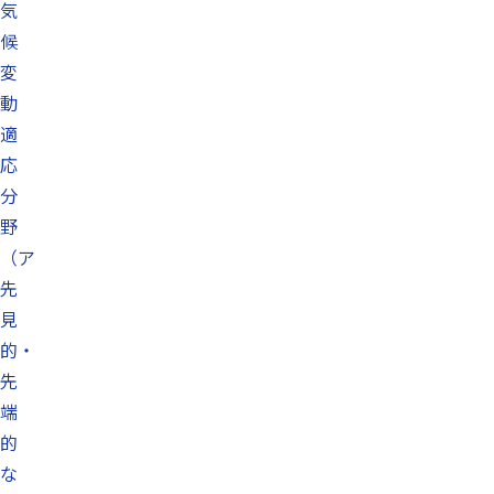
気
候
変
動
適
応
分
野
（ア
先
見
的・
先
端
的
な