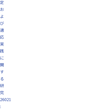
定
お
よ
び
適
応
実
践
に
関
す
る
研
究
26021
: