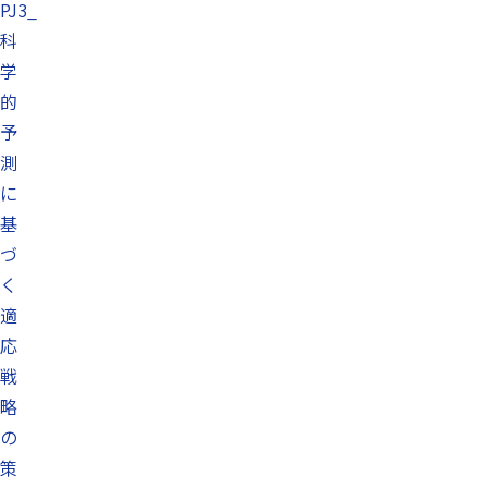
PJ3_
科
学
的
予
測
に
基
づ
く
適
応
戦
略
の
策