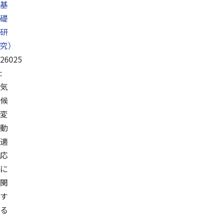
基
礎
研
究）
26025
:
気
候
変
動
適
応
に
関
す
る