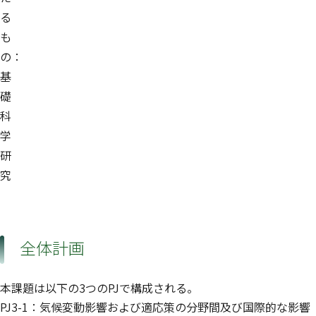
る
も
の：
基
礎
科
学
研
究
全体計画
本課題は以下の3つのPJで構成される。
PJ3-1：気候変動影響および適応策の分野間及び国際的な影響