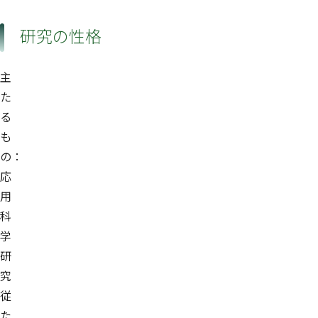
研究の性格
主
た
る
も
の：
応
用
科
学
研
究
従
た