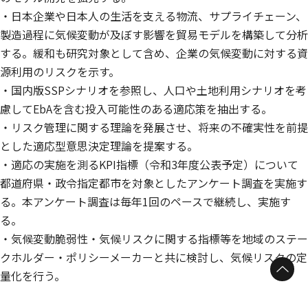
・日本企業や日本人の生活を支える物流、サプライチェーン、
製造過程に気候変動が及ぼす影響を貿易モデルを構築して分析
する。緩和も研究対象として含め、企業の気候変動に対する資
源利用のリスクを示す。
・国内版SSPシナリオを参照し、人口や土地利用シナリオを考
慮してEbAを含む投入可能性のある適応策を抽出する。
・リスク管理に関する理論を発展させ、将来の不確実性を前提
とした適応型意思決定理論を提案する。
・適応の実施を測るKPI指標（令和3年度公表予定）について
都道府県・政令指定都市を対象としたアンケート調査を実施す
る。本アンケート調査は毎年1回のペースで継続し、実施す
る。
・気候変動脆弱性・気候リスクに関する指標等を地域のステー
クホルダー・ポリシーメーカーと共に検討し、気候リスクの定
ページトップへ
量化を行う。