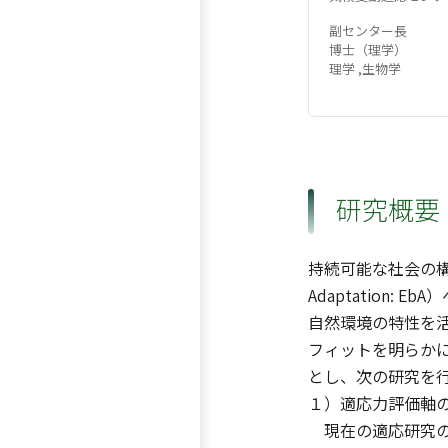
副センター長
博士（理学）
理学 ,生物学
研究概要
持続可能な社会の構
Adaptatio
自然環境の特性を活
フィットを明らか
とし、次の研究を
１）適応力評価軸
現在の適応研究の