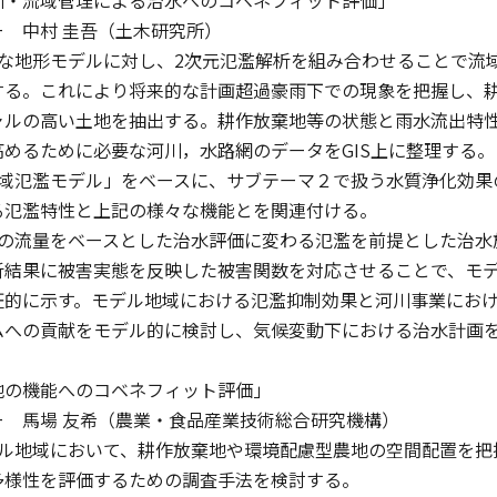
 中村 圭吾（土木研究所）
緻な地形モデルに対し、2次元氾濫解析を組み合わせることで流
する。これにより将来的な計画超過豪雨下での現象を把握し、
ャルの高い土地を抽出する。耕作放棄地等の状態と雨水流出特
めるために必要な河川，水路網のデータをGIS上に整理する。
流域氾濫モデル」をベースに、サブテーマ２で扱う水質浄化効果
る氾濫特性と上記の様々な機能とを関連付ける。
来の流量をベースとした治水評価に変わる氾濫を前提とした治水
析結果に被害実態を反映した被害関数を対応させることで、モ
証的に示す。モデル地域における氾濫抑制効果と河川事業にお
ムへの貢献をモデル的に検討し、気候変動下における治水計画
地の機能へのコベネフィット評価」
ー 馬場 友希（農業・食品産業技術総合研究機構）
デル地域において、耕作放棄地や環境配慮型農地の空間配置を把
多様性を評価するための調査手法を検討する。