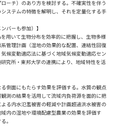
プローチ）のあり方を検討する。不確実性を伴う
いシステムの特徴を解明し、それを定量化する手
メンバーも参加）】
Aを用いて生物分布を効率的に把握し、生物多様
態系管理計画（湿地の効果的な配置、連結性回復
、気候変動適応法に基づく地域気候変動適応セン
境研究所・東邦大学の連携により、地域特性を活
る側面にもたらす効果を評価する。水質の観点
質観測の結果を活用して流域内負荷源を面的に把
による内水氾濫被害の軽減や計画超過洪水被害の
地域内の湿地や環境配慮型農業の効果を評価す
する。