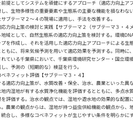
を前提としてシステムを頑健にするアプローチ（適応力向上ア
対し、生物多様性の重要要素や生態系の主要な機能を損なわな
たサブテーマ２〜４の現場に適用し、手法を改善する。
適応力向上策の検討と実践【サブテーマ２（サブテーマ３・４
地域として、自然生態系の適応力向上策を検討する。環境DN
ップを作成し、それを活用した適応力向上アプローチによる生
とともに、将来気候予測を用いて適応効果を予測する。同時に
されている千葉県において、千葉県環境研究センター・国立環
践し、予測の（短期的な）検証を行う。
コベネフィット評価【サブテーマ３・４】
る適応力向上策が、水質改善・保全、治水、農業といった異な
水地内湿地が有する水質浄化機能を評価するとともに、多点水
果を評価する。治水の観点では、湿地や遊水地の効果的な配置
る。農業の観点からは、湿地が持つ益虫供給機能の観点から、
・統合し、多様なコベネフィットが生じやすい条件を明らかに