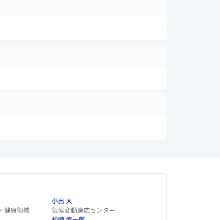
小出 大
・健康領域
気候変動適応センター
松崎 慎一郎