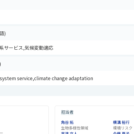
語)
系サービス,気候変動適応
)
osystem service,climate change adaptation
担当者
角谷 拓
横溝 裕行
生物多様性領域
環境リスク
ー
高津 文人
今藤 夏子