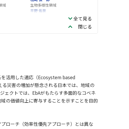
領域
生物多様性領域
平野 佑奈
気候変動適応センター
全て見る
閉じる
た適応（Ecosystem based
定を超える災害の増加が懸念される日本では、地域の
ジェクトでは、EbAがもたらす多面的なコベネ
地域の価値向上に寄与することを示すことを目的
プローチ（効率性優先アプローチ）とは異な