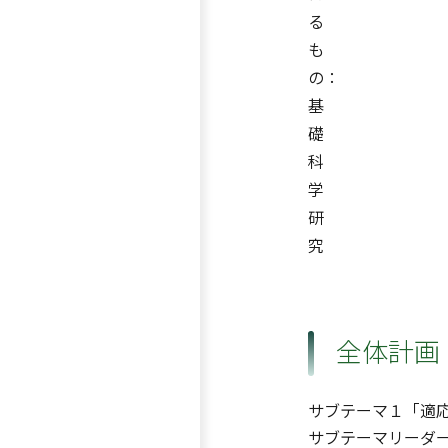
る
も
の：
基
礎
科
学
研
究
全体計画
サブテーマ１「適
サブテーマリーダー