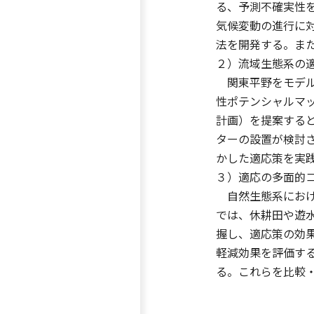
る、予測不確実性
気候変動の進行に
法を開発する。ま
２）流域生態系の
関東平野をモデル
性ポテンシャルマ
計画）を提案する
ターの設置が検討
かした適応策を実
３）適応の多面的
自然生態系におけ
では、休耕田や遊
握し、適応策の効
軽減効果を評価す
る。これらを比較