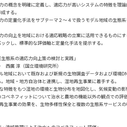
応力の概念を明確に定義し、適応力が高いシステムの特徴を理論
作成する。
応力の定量化手法をサブテーマ２〜４で扱うモデル地域の生態系
応力の向上を地域における適応戦略の立案に活用できるものにす
バックし、標準的な評価軸と定量化手法を提示する。
域生態系の適応力向上策の検討と実践」
 西廣 淳（国立環境研究所）
デル地域において既存および新規の生物調査データおよび環境D
る。地域・地方自治体と連携し、湿地再生事業に着手する。
様な特徴をもつ湿地の環境と生物分布を地図化し、気候変動の影
のコベネフィットについて治水と農地の機能以外の観点での評
地再生事業の効果を、生物多様性保全と複数の生態系サービスの
川・流域管理による治水へのコベネフィット評価」