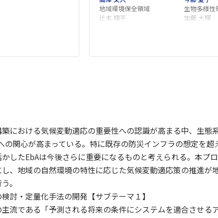
地域環境保全領域
生物多様性
辻本 翔平
加藤 大輝
築における気候変動適応の重要性への認識が高まる中、生態系を活用し
n: EbA）への関心が高まっている。特に既存の防災インフラの想
かしたEbAは今後さらに重要になるものと考えられる。本プロ
にし、地域の自然環境の特性に応じた気候変動適応策の推進が
行う。
の検討・定量化手法の開発【サブテーマ１】
主流である「予測される将来の条件にシステムを適合させるア