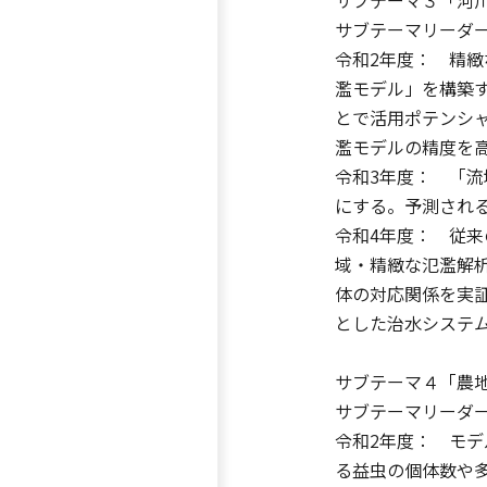
サブテーマリーダー
令和2年度： 精
濫モデル」を構築
とで活用ポテンシ
濫モデルの精度を高
令和3年度： 「
にする。予測され
令和4年度： 従
域・精緻な氾濫解
体の対応関係を実
とした治水システ
サブテーマ４「農
サブテーマリーダ
令和2年度： モ
る益虫の個体数や