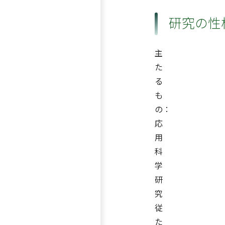
研究の性
主
た
る
も
の：
応
用
科
学
研
究
従
た