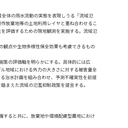
域全体の雨水流動の実態を表現しうる「流域氾
耕作放棄地等の土地利用レイヤと重ね合わせるこ
性を評価するための現地観測を実施する。流域氾
の観点や生物多様性保全効果も考慮できるもの
施策の評価軸を明らかにする。具体的には広
デル地域における外力の大きさに対する被害量全
ける治水計画を組み合わせ、予測不確実性を前提
を踏まえた流域の氾濫抑制政策を提言する。
握すると共に、放棄地や環境配慮型農地におけ