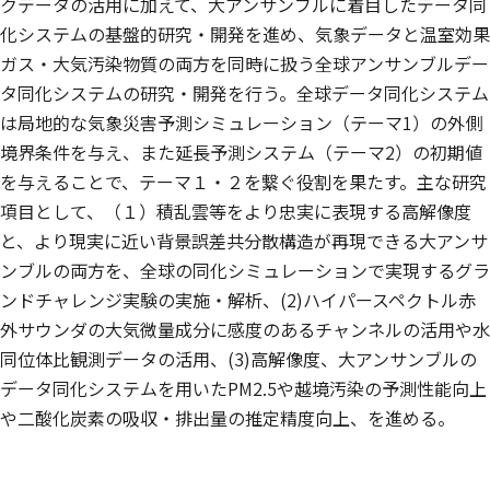
クデータの活用に加えて、大アンサンブルに着目したデータ同
化システムの基盤的研究・開発を進め、気象データと温室効果
ガス・大気汚染物質の両方を同時に扱う全球アンサンブルデー
タ同化システムの研究・開発を行う。全球データ同化システム
は局地的な気象災害予測シミュレーション（テーマ1）の外側
境界条件を与え、また延長予測システム（テーマ2）の初期値
を与えることで、テーマ１・２を繋ぐ役割を果たす。主な研究
項目として、（１）積乱雲等をより忠実に表現する高解像度
と、より現実に近い背景誤差共分散構造が再現できる大アンサ
ンブルの両方を、全球の同化シミュレーションで実現するグラ
ンドチャレンジ実験の実施・解析、(2)ハイパースペクトル赤
外サウンダの大気微量成分に感度のあるチャンネルの活用や水
同位体比観測データの活用、(3)高解像度、大アンサンブルの
データ同化システムを用いたPM2.5や越境汚染の予測性能向上
や二酸化炭素の吸収・排出量の推定精度向上、を進める。