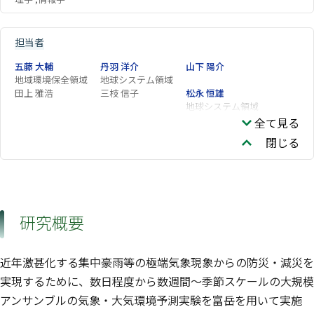
担当者
五藤 大輔
丹羽 洋介
山下 陽介
地域環境保全領域
地球システム領域
田上 雅浩
三枝 信子
松永 恒雄
地球システム領域
全て見る
閉じる
研究概要
近年激甚化する集中豪雨等の極端気象現象からの防災・減災を
実現するために、数日程度から数週間〜季節スケールの大規模
アンサンブルの気象・大気環境予測実験を富岳を用いて実施