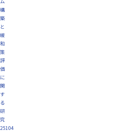
ム
構
築
と
緩
和
策
評
価
に
関
す
る
研
究
25104