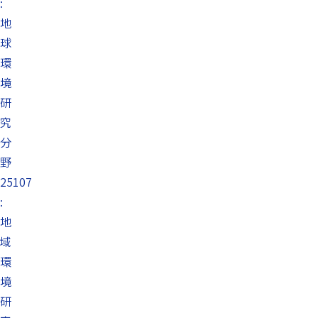
:
地
球
環
境
研
究
分
野
25107
:
地
域
環
境
研