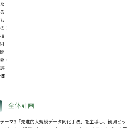
た
る
も
の：
技
術
開
発・
評
価
全体計画
テーマ3「先進的大規模データ同化手法」を主導し、観測ビッ