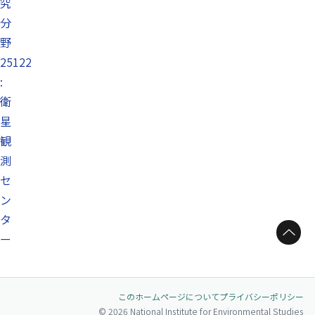
究
分
野
25122
:
衛
星
観
測
セ
ン
タ
ページトップへ
ー
このホームページについて
プライバシーポリシー
© 2026 National Institute for Environmental Studies