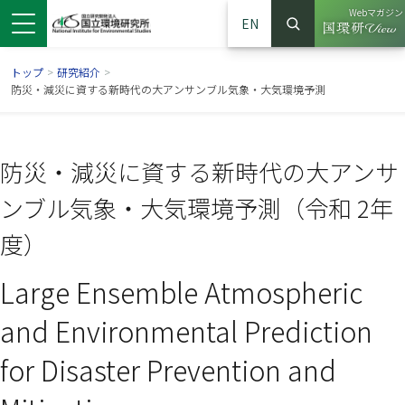
Webマガジン
EN
検索
（別ウイン
サイト内検索
トップ
>
研究紹介
>
防災・減災に資する新時代の大アンサンブル気象・大気環境予測
防災・減災に資する新時代の大アンサ
ンブル気象・大気環境予測（令和 2年
度）
Large Ensemble Atmospheric
ンドウで開きます）
ウインドウで開きます）
別ウインドウで開きます）
and Environmental Prediction
for Disaster Prevention and