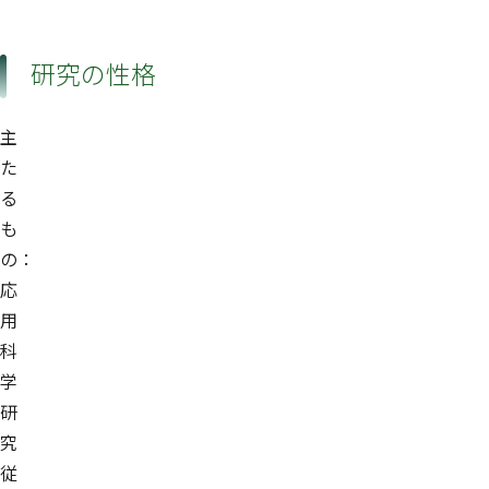
研究の性格
主
た
る
も
の：
応
用
科
学
研
究
従