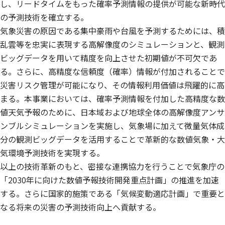
し、リードタイムをもった確率予測情報の提供が可能な新時代
の予測技術を確立する。
気象災害の原因である集中豪雨や台風を予測するためには、積
乱雲等を忠実に表現する高解像度のシミュレーションと、観測
ビッグデータを用いて精度を向上させた初期値が不可欠であ
る。さらに、高精度な信頼度（確率）情報が付加されることで
災害リスク管理が可能になり、その情報利用価値は飛躍的に高
まる。本事業においては、確率予測情報を付加した高精度な数
値天気予報のために、日本域および地球全体の高解像度アンサ
ンブルシミュレーションを実施し、気象場に加えて微量気体成
分の観測ビッグデータを活用することで革新的な数値気象・大
気環境予測技術を実現する。
以上の技術革新のもと、密接な連携協力を行うことで気象庁の
「2030年に向けた数値予報技術開発重点計画」の推進を加速
する。さらに国家的施策である「気候変動適応計画」で重要と
なる将来の災害の予測技術向上へ貢献する。