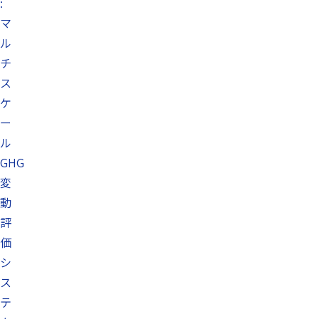
:
マ
ル
チ
ス
ケ
ー
ル
GHG
変
動
評
価
シ
ス
テ