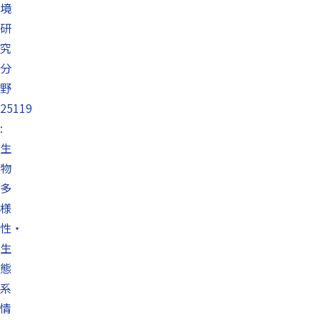
境
研
究
分
野
25119
:
生
物
多
様
性・
生
態
系
情