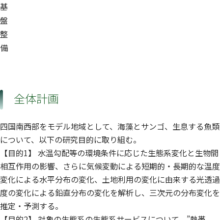
基
盤
整
備
全体計画
四国南西部をモデル地域として、海藻とサンゴ、生息する魚類
について、以下の研究目的に取り組む。
【目的1】 水温勾配等の環境条件に応じた生態系変化と生物間
相互作用の影響、さらに気候変動による短期的・長期的な温度
変化による水平分布の変化、土地利用の変化に由来する光透過
度の変化による鉛直分布の変化を解析し、三次元の分布変化を
推定・予測する。
【目的2】 対象の生態系の生態系サービスについて、”熱帯