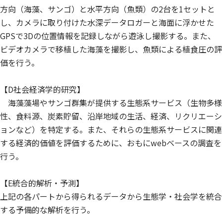
方向（海藻、サンゴ）と水平方向（魚類）の2台を1セットと
し、カメラに取り付けた水深データロガーと海面に浮かせた
GPSで3Dの位置情報を記録しながら遊泳し撮影する。また、
ビデオカメラで移植した海藻を撮影し、魚類による植食圧の評
価を行う。
【D社会経済学的研究】
海藻藻場やサンゴ群集が提供する生態系サービス（生物多様
性、食料源、炭素貯留、沿岸地域の生活、経済、リクリエーシ
ョンなど）を特定する。また、それらの生態系サービスに関連
する経済的価値を評価するために、おもにwebベースの調査を
行う。
【E統合的解析・予測】
上記の各パートから得られるデータから生態学・社会学を統合
する予備的な解析を行う。