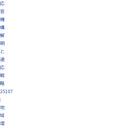
応
答
機
構
解
明
と
適
応
戦
略
25107
:
地
域
環