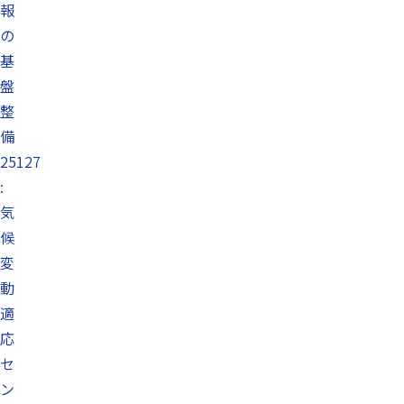
報
の
基
盤
整
備
25127
:
気
候
変
動
適
応
セ
ン