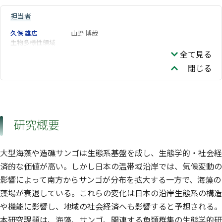
担当者
久保 雄広
山野 博哉
生物多様性領域
全て見る
閉じる
研究概要
大型海藻や造礁サンゴは生態系基盤を成し、生態学的・社会経
済的な価値が高い。しかし日本の温帯域沿岸では、気候変動の
影響によって南方からサンゴが分布を拡大する一方で、海藻の
藻場が衰退している。これらの変化は日本の沿岸生態系の構造
や機能に影響し、地域の社会経済へも影響すると予想される。
本研究課題は、海藻、サンゴ、関連する魚類群集の生態学的研