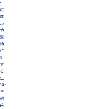
:
広
域
環
境
変
動
に
対
す
る
生
物・
生
態
系