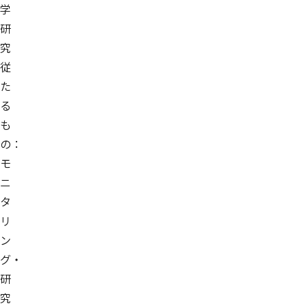
学
研
究
従
た
る
も
の：
モ
ニ
タ
リ
ン
グ・
研
究