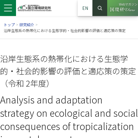
Webマガジン
EN
検索
（別ウイン
サイト内検索
トップ
>
研究紹介
>
沿岸生態系の熱帯化における生態学的・社会的影響の評価と適応策の策定
沿岸生態系の熱帯化における生態学
的・社会的影響の評価と適応策の策定
（令和 2年度）
Analysis and adaptation
ンドウで開きます）
ウインドウで開きます）
別ウインドウで開きます）
strategy on ecological and social
consequences of tropicalization