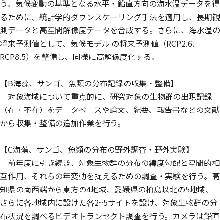
う。気候変動の基準となる水平・鉛直方向の海水温データを得
るために、統計学的ダウンスケーリング手法を適用し、長期観
測データと高空間解像度データを合成する。さらに、海水温の
将来予測値として、気候モデル の将来予測値（RCP2.6、
RCP8.5）を整備し、同様に高解像度化する。
【B海藻、サンゴ、魚類の分布記録の収集・整備】
対象海域について重点的に、研究対象の生物群の出現記録
（在・不在）をデータベースや論文、紀要、報告書などの文献
から収集・整備の追加作業を行う。
【C海藻、サンゴ、魚類の分布の野外調査・野外実験】
前年度に引き続き、対象生物群の分布の緯度勾配と空間的相
互作用、それらの年変動を捉えるための調査・実験を行う。高
知県の南西端から東方の4地域、愛媛県の柏島以北の5地域、
さらに各地域内に設けた各2~5サイトを設け、対象生物群の分
布状況を調べるビデオトランセクト調査を行う。カメラは鉛直